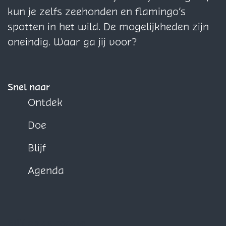
a
a
a
kun je zelfs zeehonden en flamingo’s
o
o
o
spotten in het wild. De mogelijkheden zijn
p
p
p
oneindig. Waar ga jij voor?
F
X
W
a
h
c
a
Snel naar
e
t
Ontdek
b
s
Doe
o
A
o
p
Blijf
k
p
Agenda
Blijf op de hoogte