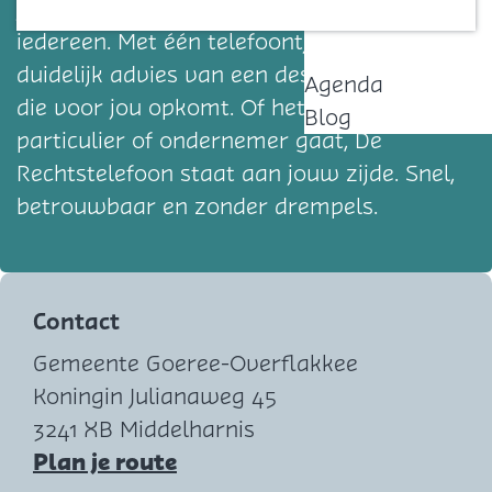
juridisch advies toegankelijk te maken voor
Contact
iedereen. Met één telefoontje krijg je direct
duidelijk advies van een deskundige jurist
Agenda
die voor jou opkomt. Of het nu om een
Blog
particulier of ondernemer gaat, De
Rechtstelefoon staat aan jouw zijde. Snel,
betrouwbaar en zonder drempels.
Contact
Gemeente Goeree-Overflakkee
Koningin Julianaweg 45
3241 XB Middelharnis
n
Plan je route