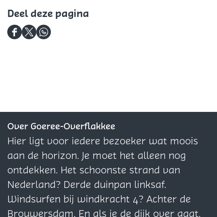
f
l
l
o
e
l
e
Deel deze pagina
o
e
e
n
f
f
o
o
f
f
o
D
D
D
o
n
o
o
o
n
e
e
e
o
o
n
e
e
e
n
n
l
l
l
d
d
d
e
e
e
z
z
z
Over Goeree-Overflakkee
e
e
e
Hier ligt voor iedere bezoeker wat moois
p
p
p
aan de horizon. Je moet het alleen nog
a
a
a
ontdekken. Het schoonste strand van
g
g
g
Nederland? Derde duinpan linksaf.
i
i
i
Windsurfen bij windkracht 4? Achter de
n
n
n
Brouwersdam. En als je de dijk over gaat,