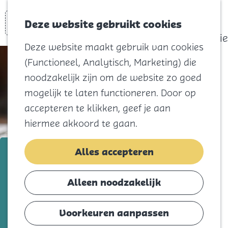
actief
Zoeken
Kaart
Favorieten
Watersport
Deze website gebruikt cookies
Menu
Eilandhistorie
Deze website maakt gebruik van cookies
Voor kids
(Functioneel, Analytisch, Marketing) die
Naar het
noodzakelijk zijn om de website zo goed
strand
mogelijk te laten functioneren. Door op
Natuur
accepteren te klikken, geef je aan
Cultuur en
hiermee akkoord te gaan.
vermaak
Winkelen
De Rechtstelefoon
Alles accepteren
Koningsdag
Voeg toe als favorie
Voeg toe als favoriet
Alleen noodzakelijk
Blijf
Eten
Voorkeuren aanpassen
De Rechtstelefoon heeft als missie om
Slapen