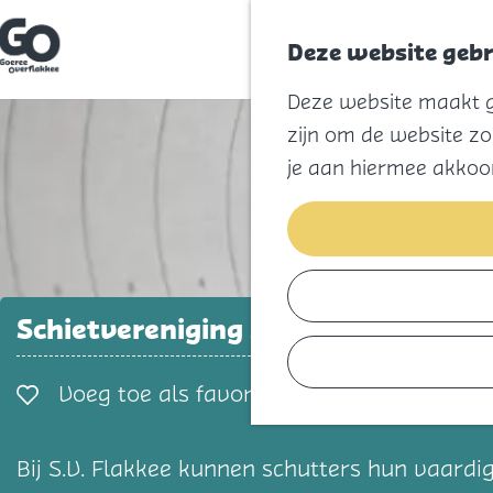
Deze website gebr
G
Deze website maakt ge
a
n
zijn om de website zo
a
a
je aan hiermee akkoo
r
d
e
h
o
m
e
p
Schietvereniging S.V. Flakkee
a
g
e
Voeg toe als favorie
Voeg toe als favoriet
Bij S.V. Flakkee kunnen schutters hun vaardi