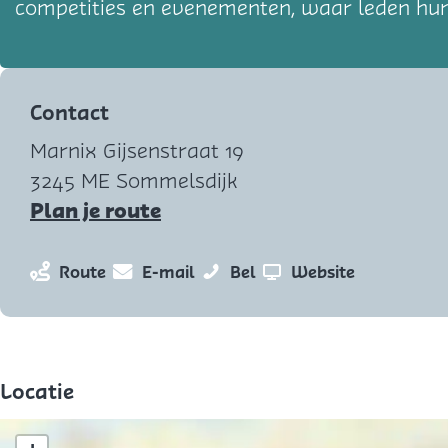
competities en evenementen, waar leden hun 
Contact
Marnix Gijsenstraat 19
3245 ME Sommelsdijk
n
Plan je route
a
a
n
n
S
v
Route
E-mail
Bel
Website
r
a
a
c
a
S
a
a
h
n
c
r
r
i
S
h
S
S
e
c
Locatie
i
c
c
t
h