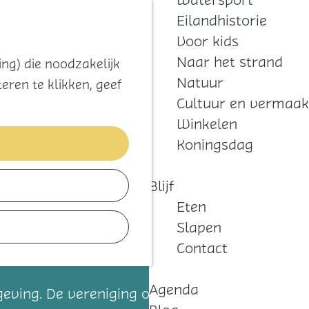
Watersport
Zoeken
Kaart
Favorieten
Eilandhistorie
Menu
Voor kids
Naar het strand
ng) die noodzakelijk
Natuur
eren te klikken, geef
Cultuur en vermaak
Winkelen
Koningsdag
Blijf
Eten
Slapen
Contact
Agenda
geving. De vereniging organiseert diverse