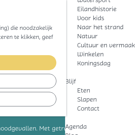
Watersport
Zoeken
Kaart
Favorieten
Eilandhistorie
Menu
Voor kids
Naar het strand
ng) die noodzakelijk
Natuur
eren te klikken, geef
Cultuur en vermaak
Winkelen
Koningsdag
Blijf
Eten
Slapen
Contact
Agenda
oodgevallen. Met getrainde vrijwilligers