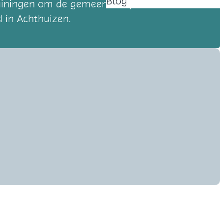
Blog
rainingen om de gemeenschap te leren hoe te
id in Achthuizen.