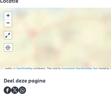
r
V
Locatie
e
e
n
r
+
i
e
−
g
n
i
i
n
g
g
i
v
n
o
g
Leaflet
|
©
OpenStreetMap
contributors, Tiles style by
Humanitarian OpenStreetMap Team
hosted by
o
v
Deel deze pagina
r
o
E
o
D
D
D
e
r
e
e
e
r
E
e
e
e