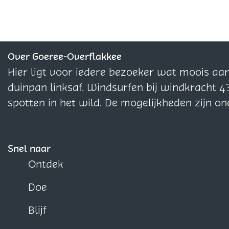
s
e
l
l
l
t
r
d
d
d
e
s
e
e
e
H
t
z
z
z
Over Goeree-Overflakkee
u
e
e
e
e
Hier ligt voor iedere bezoeker wat moois aa
l
H
p
p
p
duinpan linksaf. Windsurfen bij windkracht 4
p
u
a
a
a
spotten in het wild. De mogelijkheden zijn on
b
l
g
g
g
i
p
i
i
i
j
b
n
n
n
Snel naar
O
i
a
a
a
Ontdek
n
j
o
o
o
g
O
Doe
p
p
p
e
n
F
X
W
Blijf
l
g
a
h