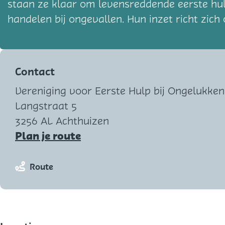
staan ze klaar om levensreddende eerste hul
handelen bij ongevallen. Hun inzet richt zic
Contact
Vereniging voor Eerste Hulp bij Ongelukken
Langstraat 5
3256 AL Achthuizen
n
Plan je route
a
a
n
Route
r
a
V
a
e
r