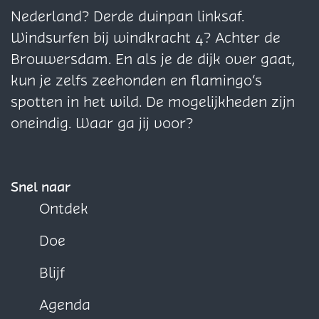
g
g
g
Nederland? Derde duinpan linksaf.
i
i
i
Windsurfen bij windkracht 4? Achter de
n
n
n
Brouwersdam. En als je de dijk over gaat,
a
a
a
kun je zelfs zeehonden en flamingo’s
o
o
o
spotten in het wild. De mogelijkheden zijn
p
p
p
oneindig. Waar ga jij voor?
F
X
W
a
h
c
a
Snel naar
e
t
Ontdek
b
s
Doe
o
A
o
p
Blijf
k
p
Agenda