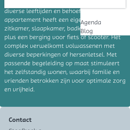
Sommelsdijk wonen 24 volwassenen met
Contact
diverse leeftijden en behoeften. Elk
appartement heeft een eigen voordeur,
Agenda
zitkamer, slaapkamer, badkamer en balkon,
Blog
plus een berging voor fiets of scooter. Het
complex verwelkomt volwassenen met
diverse beperkingen of hersenletsel. Met
passende begeleiding op maat stimuleert
het zelfstandig wonen, waarbij familie en
vrienden betrokken zijn voor optimale zorg
en vrijheid.
Contact