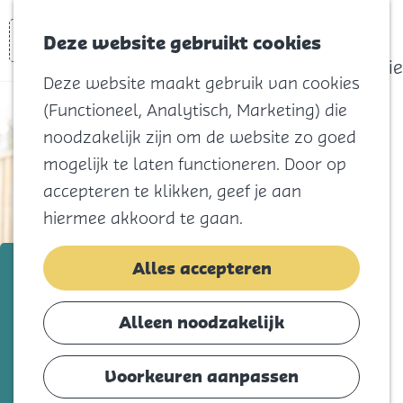
actief
Zoeken
Kaart
Favorieten
Watersport
Deze website gebruikt cookies
Menu
Eilandhistorie
Deze website maakt gebruik van cookies
Voor kids
(Functioneel, Analytisch, Marketing) die
Naar het
noodzakelijk zijn om de website zo goed
strand
mogelijk te laten functioneren. Door op
Natuur
accepteren te klikken, geef je aan
Cultuur en
hiermee akkoord te gaan.
vermaak
Winkelen
Westplaat – Sjaloom Zorg
Alles accepteren
Koningsdag
Voeg toe als favorie
Voeg toe als favoriet
Alleen noodzakelijk
Blijf
Eten
Voorkeuren aanpassen
In dit moderne appartementencomplex in
Slapen