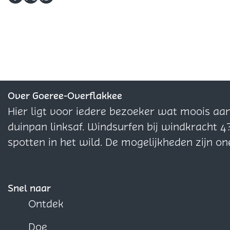
e
t
t
p
D
D
D
r
w
w
e
e
e
p
e
e
e
e
e
r
r
l
l
l
p
p
d
d
d
e
e
e
z
z
z
Over Goeree-Overflakkee
e
e
e
Hier ligt voor iedere bezoeker wat moois aa
p
p
p
duinpan linksaf. Windsurfen bij windkracht 4
a
a
a
spotten in het wild. De mogelijkheden zijn on
g
g
g
i
i
i
n
n
n
Snel naar
a
a
a
Ontdek
o
o
o
Doe