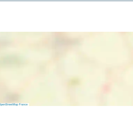
OpenStreetMap France