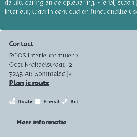
de uitvoering en de oplevering. Hierbij staan
interieur, waarin eenvoud en functionaliteit
Contact
ROOS Interieurontwerp
Oost Krakeelstraat 12
3245 AR Sommelsdijk
n
Plan je route
a
a
n
n
R
Route
E-mail
Bel
r
a
a
O
R
a
a
O
Meer informatie
O
r
r
S