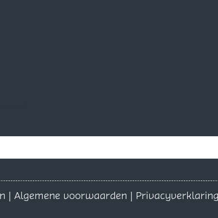
sbrief
on
|
Algemene voorwaarden
|
Privacyverklarin