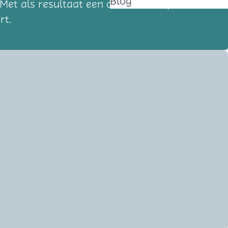
Blog
et als resultaat een creatief en tijdloos
rt.