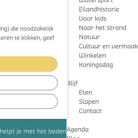
Watersport
Zoeken
Kaart
Favorieten
Eilandhistorie
Menu
Voor kids
Naar het strand
ng) die noodzakelijk
Natuur
eren te klikken, geef
Cultuur en vermaak
Winkelen
Koningsdag
Blijf
Eten
Slapen
Contact
Agenda
 helpt je met het bedenken van het concept,