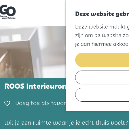
Deze website gebr
G
Deze website maakt ge
a
n
zijn om de website zo
a
a
je aan hiermee akkoo
r
d
e
h
o
m
e
p
ROOS Interieurontwerp
a
g
e
Voeg toe als favorie
Voeg toe als favoriet
Wil je een ruimte waar je je echt thuis voel