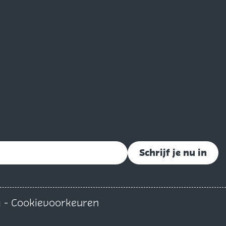
Schrijf je nu in
g
-
Cookievoorkeuren