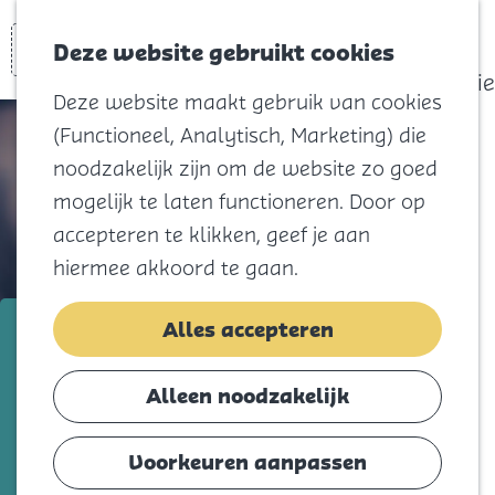
actief
Zoeken
Kaart
Favorieten
Watersport
Deze website gebruikt cookies
Menu
Eilandhistorie
Deze website maakt gebruik van cookies
Voor kids
(Functioneel, Analytisch, Marketing) die
Naar het
noodzakelijk zijn om de website zo goed
strand
mogelijk te laten functioneren. Door op
Natuur
accepteren te klikken, geef je aan
Cultuur en
hiermee akkoord te gaan.
vermaak
Winkelen
Karin's kraamzorg
Alles accepteren
Koningsdag
Voeg toe als favorie
Voeg toe als favoriet
Alleen noodzakelijk
Blijf
Eten
Voorkeuren aanpassen
Gefeliciteerd met je zwangerschap! Sta je
Slapen