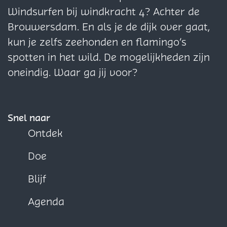
i
i
i
Windsurfen bij windkracht 4? Achter de
n
n
n
Brouwersdam. En als je de dijk over gaat,
a
a
a
kun je zelfs zeehonden en flamingo’s
o
o
o
spotten in het wild. De mogelijkheden zijn
p
p
p
oneindig. Waar ga jij voor?
F
X
W
a
h
c
a
Snel naar
e
t
Ontdek
b
s
Doe
o
A
o
p
Blijf
k
p
Agenda