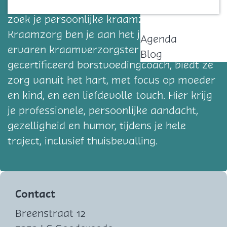
aan het begin van deze bijzondere tijd en
Contact
zoek je persoonlijke kraamzorg? Bij Karin’s
Kraamzorg ben je aan het juiste adres. Als
Agenda
ervaren kraamverzorgster en
Blog
gecertificeerd borstvoedingcoach, biedt ze
zorg vanuit het hart, met focus op moeder
en kind, en een liefdevolle touch. Hier krijg
je professionele, persoonlijke aandacht,
gezelligheid en humor, tijdens je hele
traject, inclusief thuisbevalling.
Contact
Breenstraat 12