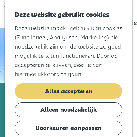
actief
Zoeken
Kaart
Favorieten
Watersport
Deze website gebruikt cookies
Menu
Eilandhistorie
Deze website maakt gebruik van cookies
Voor kids
(Functioneel, Analytisch, Marketing) die
Naar het
noodzakelijk zijn om de website zo goed
strand
mogelijk te laten functioneren. Door op
Natuur
accepteren te klikken, geef je aan
Cultuur en
hiermee akkoord te gaan.
vermaak
Winkelen
Mono Sails & Sales
Alles accepteren
Koningsdag
Voeg toe als favorie
Voeg toe als favoriet
Alleen noodzakelijk
Blijf
Eten
Voorkeuren aanpassen
In 2009 besloten Monique en Johan van
Slapen