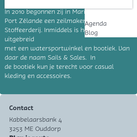
Noortwijk werk te maken van een hobby.
Contact
In 2010 begonnen zij in Marina
Port Zélande een zeilmakerij &
Agenda
Stoffeerderij. Inmiddels is het bedrijf
Blog
uitgebreid
met een watersportwinkel en bootiek. Van
daar de naam Sails & Sales. In
de bootiek kun je terecht voor casual
kleding en accessoires.
Contact
Kabbelaarsbank 4
3253 ME Ouddorp