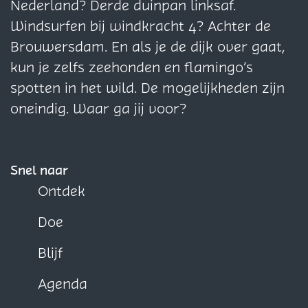
g
g
g
Nederland? Derde duinpan linksaf.
i
i
i
Windsurfen bij windkracht 4? Achter de
n
n
n
Brouwersdam. En als je de dijk over gaat,
a
a
a
kun je zelfs zeehonden en flamingo’s
o
o
o
spotten in het wild. De mogelijkheden zijn
p
p
p
oneindig. Waar ga jij voor?
F
X
W
a
h
c
a
Snel naar
e
t
Ontdek
b
s
Doe
o
A
o
p
Blijf
k
p
Agenda