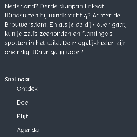
g
g
g
Nederland? Derde duinpan linksaf.
i
i
i
Windsurfen bij windkracht 4? Achter de
n
n
n
Brouwersdam. En als je de dijk over gaat,
a
a
a
kun je zelfs zeehonden en flamingo’s
o
o
o
spotten in het wild. De mogelijkheden zijn
p
p
p
oneindig. Waar ga jij voor?
F
X
W
a
h
c
a
Snel naar
e
t
Ontdek
b
s
Doe
o
A
o
p
Blijf
k
p
Agenda