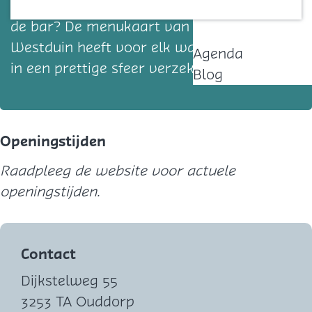
maaltijd of liever een gezellig drankje aan
Contact
de bar? De menukaart van Eetcafe
Westduin heeft voor elk wat wils. Genieten
Agenda
in een prettige sfeer verzekerd!
Blog
Openingstijden
Raadpleeg de website voor actuele
openingstijden.
Contact
Dijkstelweg 55
3253 TA Ouddorp