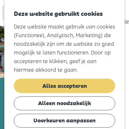
actief
Zoeken
Kaart
Favorieten
Watersport
Deze website gebruikt cookies
Menu
Eilandhistorie
Deze website maakt gebruik van cookies
Voor kids
(Functioneel, Analytisch, Marketing) die
Naar het
noodzakelijk zijn om de website zo goed
strand
mogelijk te laten functioneren. Door op
Natuur
accepteren te klikken, geef je aan
Cultuur en
hiermee akkoord te gaan.
vermaak
Winkelen
Eetcafé Westduin
Alles accepteren
Koningsdag
Voeg toe als favorie
Voeg toe als favoriet
Alleen noodzakelijk
Blijf
Eten
Voorkeuren aanpassen
Kies je voor een snelle snack, uitgebreide
Slapen