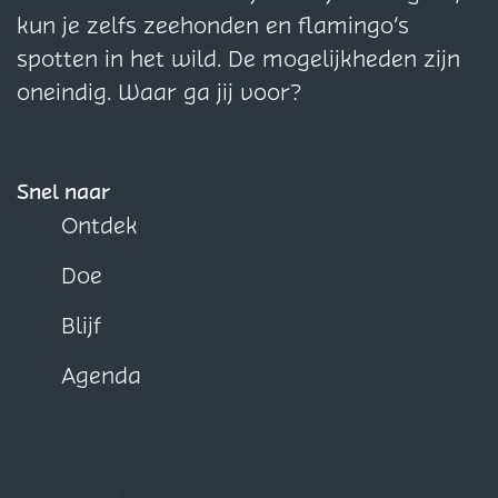
n
a
a
s
r
a
a
a
kun je zelfs zeehonden en flamingo’s
i
r
r
n
o
o
o
spotten in het wild. De mogelijkheden zijn
s
n
n
i
p
p
p
oneindig. Waar ga jij voor?
i
i
s
F
X
W
s
s
a
h
c
a
Snel naar
e
t
Ontdek
b
s
Doe
o
A
o
p
Blijf
k
p
Agenda
Blijf op de hoogte