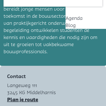
Bouwmensen Zuid West Middelharnis
Contact
bereidt jonge mensen voor op een
toekomst in de bouwsector. Door middel
Agenda
van praktijkgericht onderwijs en intensieve
Blog
begeleiding ontwikkelen studenten de
kennis en vaardigheden die nodig zijn om
uit te groeien tot vakbekwame
bouwprofessionals.
Contact
Langeweg 111
3245 KG Middelharnis
n
Plan je route