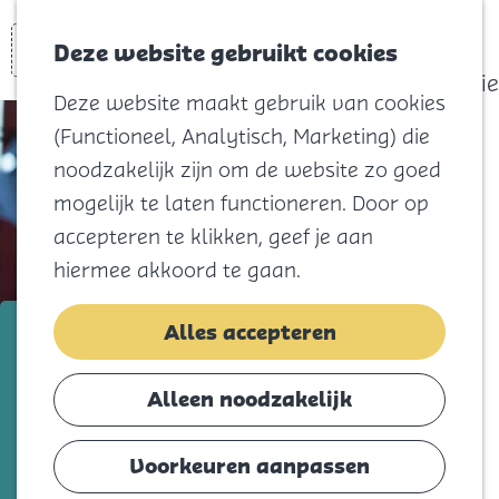
actief
Zoeken
Kaart
Favorieten
Watersport
Deze website gebruikt cookies
Menu
Eilandhistorie
Deze website maakt gebruik van cookies
Voor kids
(Functioneel, Analytisch, Marketing) die
Naar het
noodzakelijk zijn om de website zo goed
strand
mogelijk te laten functioneren. Door op
Natuur
accepteren te klikken, geef je aan
Cultuur en
hiermee akkoord te gaan.
vermaak
Winkelen
Bouwmensen Zuid West
Alles accepteren
Koningsdag
Middelharnis
Alleen noodzakelijk
Blijf
Voeg toe als favorie
Voeg toe als favoriet
Eten
Voorkeuren aanpassen
Slapen