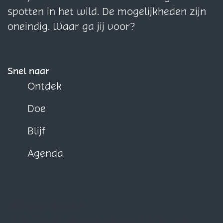
o
o
o
spotten in het wild. De mogelijkheden zijn
p
p
p
oneindig. Waar ga jij voor?
F
X
W
a
h
c
a
Snel naar
e
t
Ontdek
b
s
Doe
o
A
o
p
Blijf
k
p
Agenda
Blijf op de hoogte
Schrijf je nu in voor onze maandelijkse