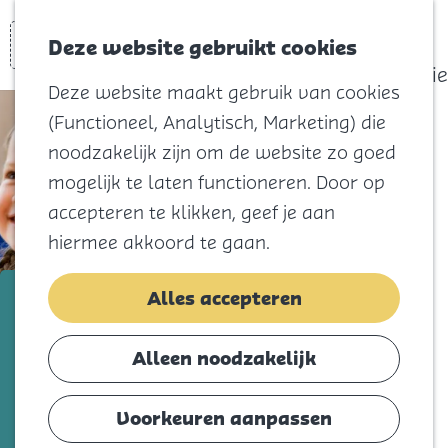
actief
Zoeken
Kaart
Favorieten
Watersport
Deze website gebruikt cookies
Menu
Eilandhistorie
Deze website maakt gebruik van cookies
Voor kids
(Functioneel, Analytisch, Marketing) die
Naar het
noodzakelijk zijn om de website zo goed
strand
mogelijk te laten functioneren. Door op
Natuur
accepteren te klikken, geef je aan
Cultuur en
hiermee akkoord te gaan.
vermaak
Winkelen
Basisschool Prins Johan Friso
Alles accepteren
Koningsdag
Voeg toe als favorie
Voeg toe als favoriet
Alleen noodzakelijk
Blijf
Eten
Voorkeuren aanpassen
Bij basisschool Prins Johan Friso staat de
Slapen