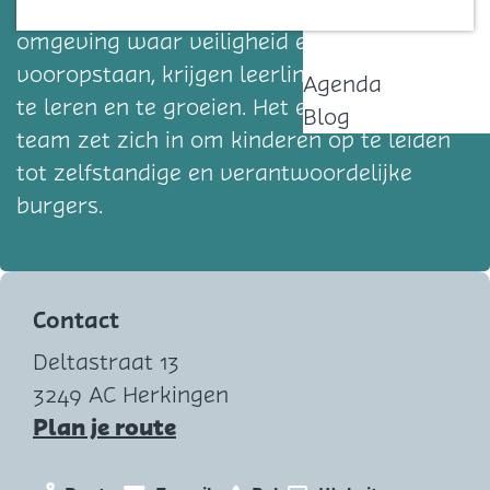
ontwikkeling van het kind centraal. In een
Contact
omgeving waar veiligheid en vertrouwen
vooropstaan, krijgen leerlingen de kans om
Agenda
te leren en te groeien. Het enthousiaste
Blog
team zet zich in om kinderen op te leiden
tot zelfstandige en verantwoordelijke
burgers.
Contact
Deltastraat 13
3249 AC Herkingen
n
Plan je route
a