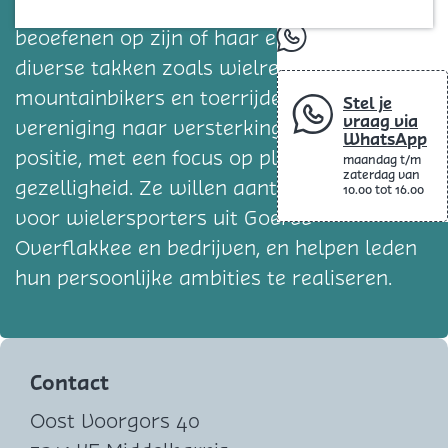
Blog
om met plezier de wielersport te
beoefenen op zijn of haar eigen niveau. Met
whatsapp
diverse takken zoals wielrenners,
mountainbikers en toerrijders, streeft de
Stel je
vraag via
vereniging naar versterking van haar
WhatsApp
positie, met een focus op plezier en
maandag t/m
zaterdag van
gezelligheid. Ze willen aantrekkelijk zijn
10.00 tot 16.00
voor wielersporters uit Goeree-
Overflakkee en bedrijven, en helpen leden
hun persoonlijke ambities te realiseren.
Contact
Oost Voorgors 40