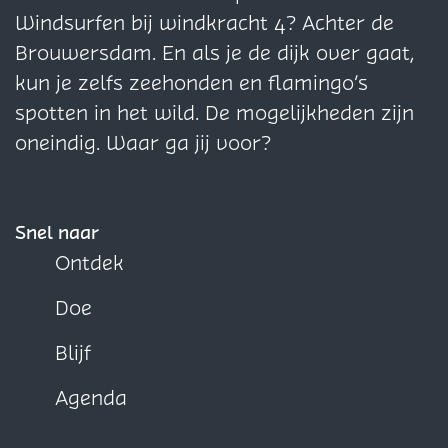
i
i
i
Windsurfen bij windkracht 4? Achter de
n
n
n
Brouwersdam. En als je de dijk over gaat,
a
a
a
kun je zelfs zeehonden en flamingo’s
o
o
o
spotten in het wild. De mogelijkheden zijn
p
p
p
oneindig. Waar ga jij voor?
F
X
W
a
h
c
a
Snel naar
e
t
Ontdek
b
s
Doe
o
A
o
p
Blijf
k
p
Agenda