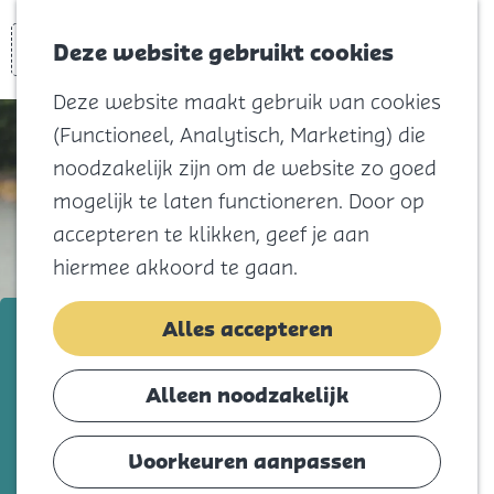
Voor kids
Zoeken
Kaart
Favorieten
Naar het
Deze website gebruikt cookies
Menu
strand
Deze website maakt gebruik van cookies
Natuur
(Functioneel, Analytisch, Marketing) die
Cultuur en
noodzakelijk zijn om de website zo goed
vermaak
mogelijk te laten functioneren. Door op
Winkelen
accepteren te klikken, geef je aan
Koningsdag
hiermee akkoord te gaan.
Blijf
Cyclingteam Flakkee
Alles accepteren
Eten
Slapen
Voeg toe als favorie
Voeg toe als favoriet
Alleen noodzakelijk
Contact
Voorkeuren aanpassen
Agenda
Cyclingteam Flakkee stelt iedereen in staat