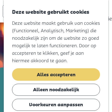
actief
Zoeken
Kaart
Favorieten
Watersport
Deze website gebruikt cookies
Menu
Eilandhistorie
Deze website maakt gebruik van cookies
Voor kids
(Functioneel, Analytisch, Marketing) die
Naar het
noodzakelijk zijn om de website zo goed
strand
mogelijk te laten functioneren. Door op
Natuur
accepteren te klikken, geef je aan
Cultuur en
hiermee akkoord te gaan.
vermaak
Winkelen
Amber van Opijnen
Alles accepteren
Koningsdag
Voeg toe als favorie
Voeg toe als favoriet
Alleen noodzakelijk
Blijf
Eten
Voorkeuren aanpassen
Wil jij vrij en ongeremd leren zingen en
Slapen