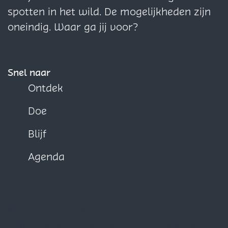
o
o
o
spotten in het wild. De mogelijkheden zijn
p
p
p
oneindig. Waar ga jij voor?
F
X
W
a
h
c
a
Snel naar
e
t
Ontdek
b
s
Doe
o
A
o
p
Blijf
k
p
Agenda
Blijf op de hoogte
Schrijf je nu in voor onze maandelijkse