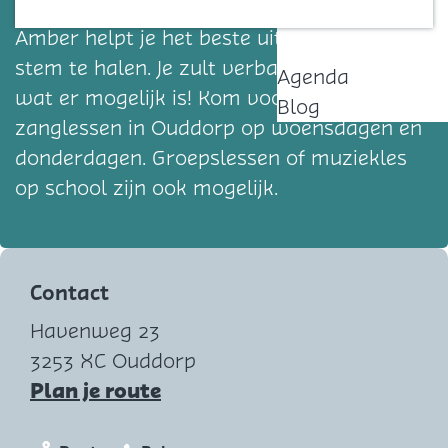
ontdekken wat jouw stem kan bereiken?
Contact
Amber helpt je het beste uit jezelf en je
stem te halen. Je zult verbaasd zijn over
Agenda
wat er mogelijk is! Kom voor 1-op-1
Blog
zanglessen in Ouddorp op woensdagen en
donderdagen. Groepslessen of muziekles
op school zijn ook mogelijk.
Contact
Havenweg 23
3253 XC Ouddorp
n
Plan je route
a