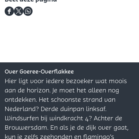
e
j
n
e
n
n
D
D
D
n
e
e
e
e
n
e
e
e
l
l
l
d
d
d
e
e
e
z
z
z
Over Goeree-Overflakkee
e
e
e
Hier ligt voor iedere bezoeker wat moois
p
p
p
aan de horizon. Je moet het alleen nog
a
a
a
ontdekken. Het schoonste strand van
g
g
g
Nederland? Derde duinpan linksaf.
i
i
i
Windsurfen bij windkracht 4? Achter de
n
n
n
Brouwersdam. En als je de dijk over gaat,
a
a
a
kun je zelfs zeehonden en flamingo’s