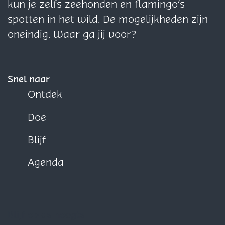
G
G
a
a
a
kun je zelfs zeehonden en flamingo’s
r
r
o
o
o
spotten in het wild. De mogelijkheden zijn
e
e
p
p
p
oneindig. Waar ga jij voor?
v
v
F
X
W
e
e
a
h
l
l
c
a
Snel naar
i
i
e
t
Ontdek
n
n
b
s
Doe
g
g
o
A
e
e
o
p
Blijf
n
n
k
p
Agenda
Blijf op de hoogte