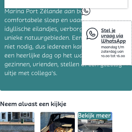
Blog
prachtige Grevelingenmeer. Stap in de
Marina Port Zélande aan boord van een
whatsapp
comfortabele sloep en vaar langs
idyllische eilandjes, verborgen strandjes en
Stel je
vraag via
unieke natuurgebieden. Een vaarbewijs is
WhatsApp
niet nodig, dus iedereen kan genieten van
maandag t/m
zaterdag van
een heerlijke dag op het water. Ideaal voor
10.00 tot 16.00
gezinnen, vrienden, stellen of een gezellig
uitje met collega's.
Neem alvast een kijkje
Bekijk meer