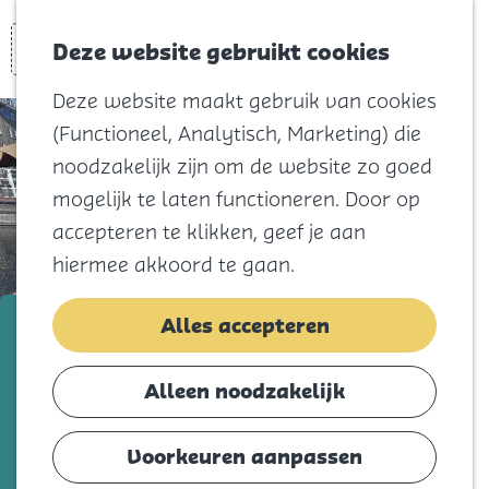
Voor kids
Zoeken
Kaart
Favorieten
Naar het
Deze website gebruikt cookies
Menu
strand
Deze website maakt gebruik van cookies
Natuur
(Functioneel, Analytisch, Marketing) die
Cultuur en
noodzakelijk zijn om de website zo goed
vermaak
mogelijk te laten functioneren. Door op
Winkelen
accepteren te klikken, geef je aan
Koningsdag
hiermee akkoord te gaan.
Blijf
Sloepverhuur Grevelingen
Alles accepteren
Eten
Slapen
Voeg toe als favorie
Voeg toe als favoriet
Alleen noodzakelijk
Contact
Voorkeuren aanpassen
Agenda
Beleef een ontspannen dag op het