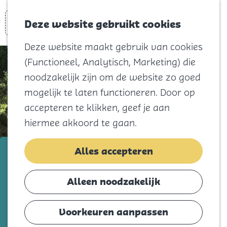
Voor kids
Zoeken
Kaart
Favorieten
Naar het
Deze website gebruikt cookies
Menu
strand
Deze website maakt gebruik van cookies
Natuur
(Functioneel, Analytisch, Marketing) die
Cultuur en
noodzakelijk zijn om de website zo goed
vermaak
mogelijk te laten functioneren. Door op
Winkelen
accepteren te klikken, geef je aan
Koningsdag
hiermee akkoord te gaan.
Blijf
Camping Zuidhoek
Alles accepteren
Eten
Slapen
Voeg toe als favorie
Voeg toe als favoriet
Alleen noodzakelijk
Contact
Voorkeuren aanpassen
Agenda
Een speelparadijs voor kinderen. Terwijl je