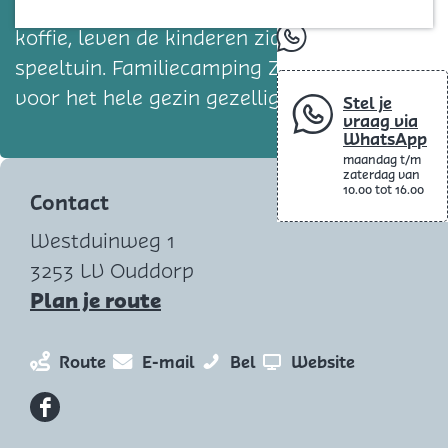
Blog
als ouders geniet van een lekker bakje
koffie, leven de kinderen zich uit in de
whatsapp
speeltuin. Familiecamping Zuidhoek heeft
voor het hele gezin gezellige activiteiten!
Stel je
vraag via
WhatsApp
maandag t/m
zaterdag van
10.00 tot 16.00
Contact
Westduinweg 1
3253 LV Ouddorp
n
Plan je route
a
a
n
n
C
v
Route
E-mail
Bel
Website
r
a
a
a
a
C
a
a
m
n
F