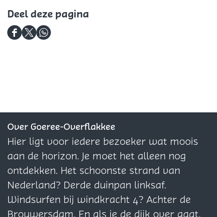
k
k
u
Deel deze pagina
i
d
D
D
D
h
e
e
e
o
e
e
e
e
l
l
l
k
d
d
d
e
e
e
z
z
z
Over Goeree-Overflakkee
e
e
e
Hier ligt voor iedere bezoeker wat moois
p
p
p
aan de horizon. Je moet het alleen nog
a
a
a
ontdekken. Het schoonste strand van
g
g
g
Nederland? Derde duinpan linksaf.
i
i
i
Windsurfen bij windkracht 4? Achter de
n
n
n
Brouwersdam. En als je de dijk over gaat,