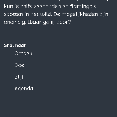
a
a
a
kun je zelfs zeehonden en flamingo’s
o
o
o
spotten in het wild. De mogelijkheden zijn
p
p
p
oneindig. Waar ga jij voor?
F
X
W
a
h
c
a
Snel naar
e
t
Ontdek
b
s
Doe
o
A
o
p
Blijf
k
p
Agenda
Blijf op de hoogte