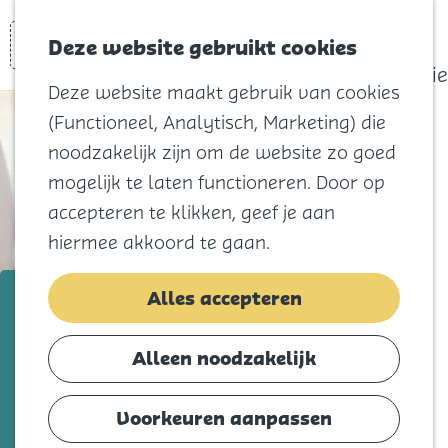
actief
Zoeken
Kaart
Favorieten
Watersport
Deze website gebruikt cookies
Menu
Eilandhistorie
Deze website maakt gebruik van cookies
Voor kids
(Functioneel, Analytisch, Marketing) die
Naar het
noodzakelijk zijn om de website zo goed
strand
mogelijk te laten functioneren. Door op
Natuur
accepteren te klikken, geef je aan
Cultuur en
hiermee akkoord te gaan.
vermaak
Winkelen
Plaisier fysiotherapie
Alles accepteren
Koningsdag
Voeg toe als favorie
Voeg toe als favoriet
Alleen noodzakelijk
Blijf
Eten
Voorkeuren aanpassen
Bij Plaisier Fysiotherapie krijg je een
Slapen