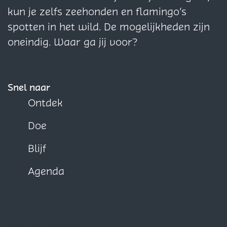
a
a
a
kun je zelfs zeehonden en flamingo’s
o
o
o
spotten in het wild. De mogelijkheden zijn
p
p
p
oneindig. Waar ga jij voor?
F
X
W
a
h
c
a
Snel naar
e
t
Ontdek
b
s
Doe
o
A
o
p
Blijf
k
p
Agenda
Blijf op de hoogte