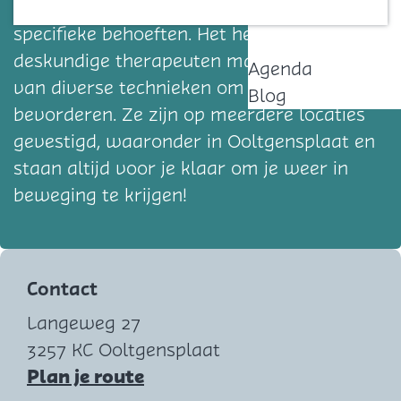
behandeling op maat, afgestemd op jouw
Contact
specifieke behoeften. Het hechte team van
deskundige therapeuten maakt gebruik
Agenda
van diverse technieken om jouw herstel te
Blog
bevorderen. Ze zijn op meerdere locaties
gevestigd, waaronder in Ooltgensplaat en
staan altijd voor je klaar om je weer in
beweging te krijgen!
Contact
Langeweg 27
3257 KC Ooltgensplaat
n
Plan je route