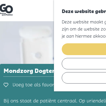
Deze website gebr
G
Deze website maakt ge
a
n
zijn om de website zo
a
a
je aan hiermee akkoo
r
d
e
h
o
m
e
p
Mondzorg Dogterom
a
g
e
Voeg toe als favorie
Voeg toe als favoriet
Bij ons staat de patiënt centraal. Op vriend