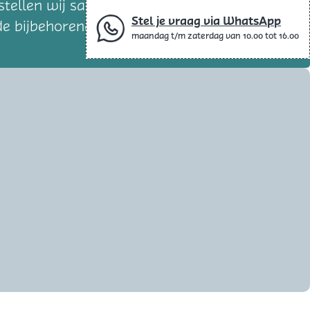
stellen wij samen met u een behandelplan
Stel je vraag via WhatsApp
e bijbehorende kosten.
maandag t/m zaterdag van 10.00 tot 16.00