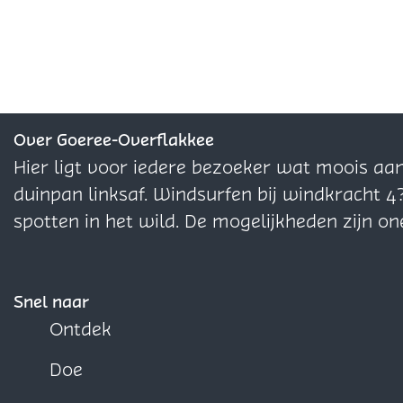
m
m
e
o
e
e
e
g
e
e
l
t
l
l
d
e
d
d
e
r
e
e
z
o
z
z
Over Goeree-Overflakkee
e
m
e
e
Hier ligt voor iedere bezoeker wat moois aa
p
p
p
duinpan linksaf. Windsurfen bij windkracht 4
a
a
a
spotten in het wild. De mogelijkheden zijn on
g
g
g
i
i
i
n
n
n
Snel naar
a
a
a
Ontdek
o
o
o
Doe
p
p
p