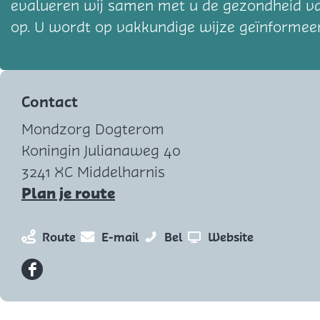
evalueren wij samen met u de gezondheid va
op. U wordt op vakkundige wijze geïnformee
Contact
Mondzorg Dogterom
Koningin Julianaweg 40
3241 XC Middelharnis
n
Plan je route
a
a
n
n
M
v
Route
E-mail
Bel
Website
r
a
a
o
a
M
a
a
n
n
F
o
r
r
d
M
a