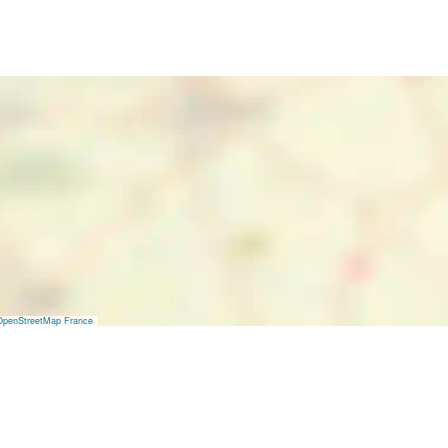
OpenStreetMap France