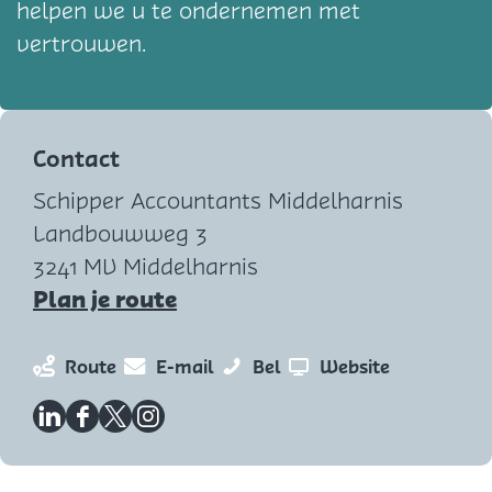
helpen we u te ondernemen met
vertrouwen.
Contact
Schipper Accountants Middelharnis
Landbouwweg 3
3241 MV Middelharnis
n
Plan je route
a
a
n
n
S
v
Route
E-mail
Bel
Website
r
a
a
c
a
S
a
a
h
n
L
F
X
I
c
r
r
i
S
i
a
S
n