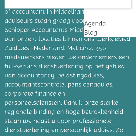
Bent u op zoek naar een belastingadviseur
Contact
of accountant in Middelharnis? Onze
adviseurs staan graag voor u klaar!
Agenda
Schipper Accountants Middelharnis is één
Blog
van onze 9 locaties binnen ons werkgebied
Zuidwest-Nederland. Met circa 350
medewerkers bieden we ondernemers een
full-service dienstverlening op het gebied
van accountancy, belastingadvies,
accountantscontrole, pensioenadvies,
corporate finance en
personeelsdiensten. Vanuit onze sterke
regionale binding en hoge betrokkenheid
staan we naast u voor professionele
dienstverlening en persoonlijk advies. Zo