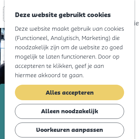
actief
Zoeken
Kaart
Favorieten
Watersport
Deze website gebruikt cookies
Menu
Eilandhistorie
Deze website maakt gebruik van cookies
Voor kids
(Functioneel, Analytisch, Marketing) die
Naar het
noodzakelijk zijn om de website zo goed
strand
mogelijk te laten functioneren. Door op
Natuur
accepteren te klikken, geef je aan
Cultuur en
hiermee akkoord te gaan.
vermaak
Winkelen
Schipper Accountants
Alles accepteren
Koningsdag
Middelharnis
Alleen noodzakelijk
Blijf
Voeg toe als favorie
Voeg toe als favoriet
Eten
Voorkeuren aanpassen
Slapen