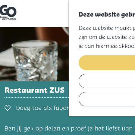
Deze website gebr
G
Deze website maakt ge
a
n
zijn om de website zo
a
a
je aan hiermee akkoo
r
d
e
h
o
m
e
p
Restaurant ZUS
a
g
e
Voeg toe als favorie
Voeg toe als favoriet
Ben jij gek op delen en proef je het liefst v