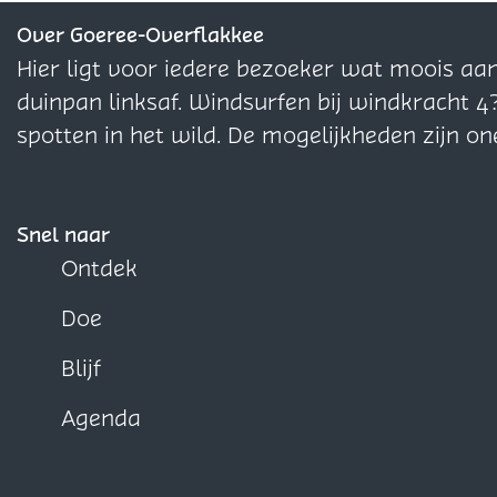
e
e
e
s
z
z
z
Over Goeree-Overflakkee
t
e
e
e
Hier ligt voor iedere bezoeker wat moois aa
a
p
p
p
duinpan linksaf. Windsurfen bij windkracht 4
u
a
a
a
spotten in het wild. De mogelijkheden zijn on
r
g
g
g
a
i
i
i
n
n
n
n
Snel naar
t
a
a
a
Ontdek
Z
o
o
o
u
Doe
p
p
p
s
F
X
W
Blijf
a
h
Agenda
c
a
e
t