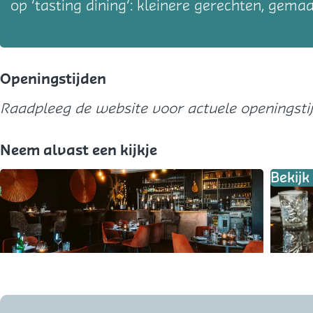
op ‘tasting dining’: kleinere gerechten, gem
Openingstijden
Raadpleeg de website voor actuele openingstij
Neem alvast een kijkje
Bekij
O
p