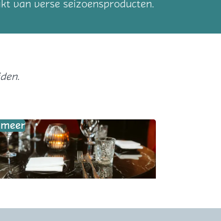
aakt van verse seizoensproducten.
den.
k meer