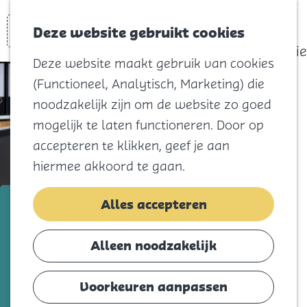
actief
Zoeken
Kaart
Favorieten
Watersport
Deze website gebruikt cookies
Menu
Eilandhistorie
Deze website maakt gebruik van cookies
Voor kids
(Functioneel, Analytisch, Marketing) die
Naar het
noodzakelijk zijn om de website zo goed
strand
mogelijk te laten functioneren. Door op
Natuur
accepteren te klikken, geef je aan
Cultuur en
hiermee akkoord te gaan.
vermaak
Winkelen
GOwerkt
Alles accepteren
Koningsdag
Voeg toe als favorie
Voeg toe als favoriet
Alleen noodzakelijk
Blijf
Eten
Voorkeuren aanpassen
GOwerkt op Goeree-Overflakkee helpt
Slapen