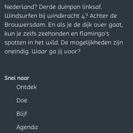
g
g
g
Nederland? Derde duinpan linksaf.
i
i
i
Windsurfen bij windkracht 4? Achter de
n
n
n
Brouwersdam. En als je de dijk over gaat,
a
a
a
kun je zelfs zeehonden en flamingo’s
o
o
o
spotten in het wild. De mogelijkheden zijn
p
p
p
oneindig. Waar ga jij voor?
F
X
W
a
h
c
a
Snel naar
e
t
Ontdek
b
s
Doe
o
A
o
p
Blijf
k
p
Agenda