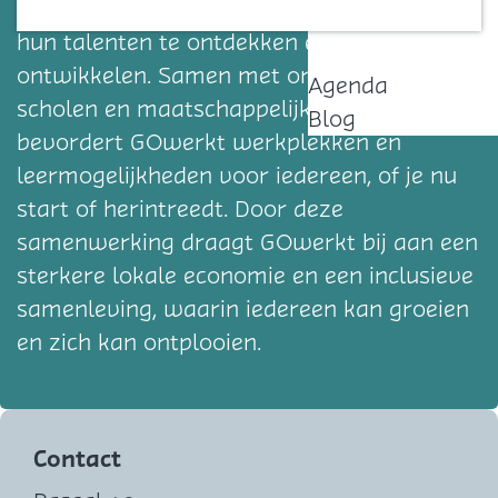
inwoners door werk en opleidingen om
Contact
hun talenten te ontdekken en te
ontwikkelen. Samen met ondernemers,
Agenda
scholen en maatschappelijke organisaties
Blog
bevordert GOwerkt werkplekken en
leermogelijkheden voor iedereen, of je nu
start of herintreedt. Door deze
samenwerking draagt GOwerkt bij aan een
sterkere lokale economie en een inclusieve
samenleving, waarin iedereen kan groeien
en zich kan ontplooien.
Contact