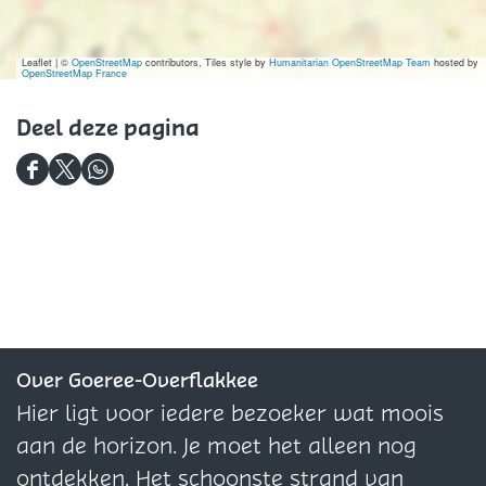
Leaflet
|
©
OpenStreetMap
contributors, Tiles style by
Humanitarian OpenStreetMap Team
hosted by
OpenStreetMap France
Deel deze pagina
D
D
D
e
e
e
e
e
e
l
l
l
d
d
d
e
e
e
z
z
z
Over Goeree-Overflakkee
e
e
e
Hier ligt voor iedere bezoeker wat moois
p
p
p
aan de horizon. Je moet het alleen nog
a
a
a
ontdekken. Het schoonste strand van