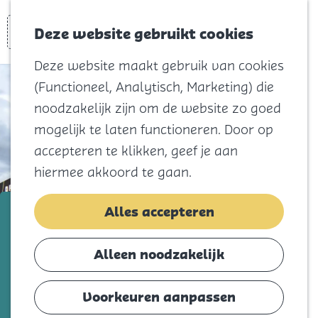
Voor kids
Zoeken
Kaart
Favorieten
Naar het
Deze website gebruikt cookies
Menu
strand
Deze website maakt gebruik van cookies
Natuur
(Functioneel, Analytisch, Marketing) die
Cultuur en
noodzakelijk zijn om de website zo goed
vermaak
mogelijk te laten functioneren. Door op
Winkelen
accepteren te klikken, geef je aan
Koningsdag
hiermee akkoord te gaan.
Blijf
Van Mossel Opel Middelharnis
Alles accepteren
Eten
Slapen
Voeg toe als favorie
Voeg toe als favoriet
Alleen noodzakelijk
Contact
Voorkeuren aanpassen
Agenda
Mobiliteitsbedrijf Van Mossel Automotive