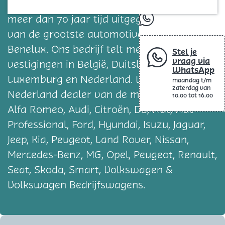
Blog
Groep is met ruim 4.600 medewerkers in
meer dan 70 jaar tijd uitgegroeid tot een
whatsapp
van de grootste automotive bedrijven in de
Benelux. Ons bedrijf telt meer dan 300
Stel je
vraag via
vestigingen in België, Duitsland, Frankrijk,
WhatsApp
Luxemburg en Nederland. Van Mossel is in
maandag t/m
zaterdag van
Nederland dealer van de merken Abarth,
10.00 tot 16.00
Alfa Romeo, Audi, Citroën, DS, Fiat, Fiat
Professional, Ford, Hyundai, Isuzu, Jaguar,
Jeep, Kia, Peugeot, Land Rover, Nissan,
Mercedes-Benz, MG, Opel, Peugeot, Renault,
Seat, Skoda, Smart, Volkswagen &
Volkswagen Bedrijfswagens.