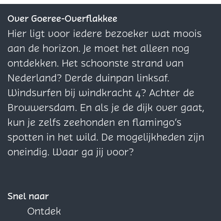
r
h
h
i
a
e
M
e
l
e
a
i
M
n
a
a
s
r
z
i
z
M
z
r
d
i
Over Goeree-Overflakkee
i
r
r
n
e
d
e
i
e
n
d
d
Hier ligt voor iedere bezoeker wat moois
s
n
n
i
p
d
p
d
p
i
e
d
aan de horizon. Je moet het alleen nog
i
i
s
a
e
a
d
a
s
l
e
ontdekken. Het schoonste strand van
s
s
g
l
g
e
g
h
l
Nederland? Derde duinpan linksaf.
i
h
i
l
i
a
h
Windsurfen bij windkracht 4? Achter de
n
a
n
h
n
r
a
Brouwersdam. En als je de dijk over gaat,
a
r
a
a
a
n
r
kun je zelfs zeehonden en flamingo’s
o
n
o
r
o
i
n
spotten in het wild. De mogelijkheden zijn
p
i
p
n
p
s
i
oneindig. Waar ga jij voor?
F
s
X
i
W
s
a
s
h
c
a
Snel naar
e
t
Ontdek