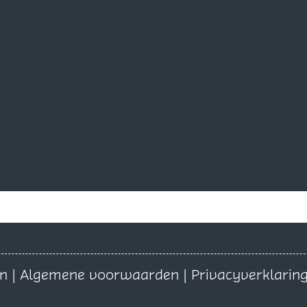
sbrief
on
|
Algemene voorwaarden
|
Privacyverklarin