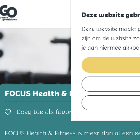
Deze website gebr
G
Deze website maakt ge
a
n
zijn om de website zo
a
a
je aan hiermee akkoo
r
d
e
h
o
m
e
p
FOCUS Health & Fitness
a
g
e
Voeg toe als favorie
Voeg toe als favoriet
FOCUS Health & Fitness is meer dan alleen e