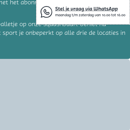
et het abonnement dat perfect bij jou past
Stel je vraag via WhatsApp
maandag t/m zaterdag van 10.00 tot 16.00
 balletje op onze squashbaan. Geniet na
sport je onbeperkt op alle drie de locaties in