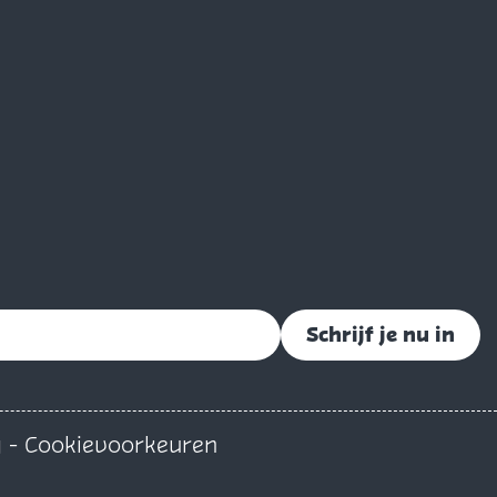
Schrijf je nu in
g
-
Cookievoorkeuren