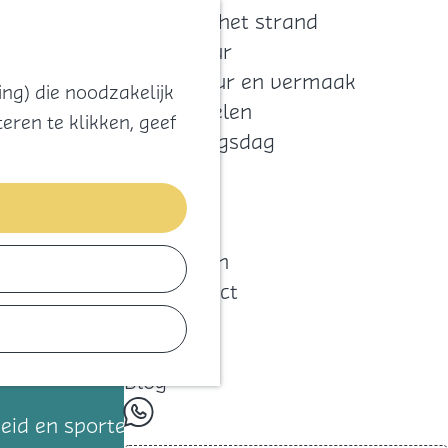
Zoeken
Kaart
Favorieten
Naar het strand
Natuur
Cultuur en vermaak
ng) die noodzakelijk
Winkelen
eren te klikken, geef
Koningsdag
Blijf
Eten
Slapen
Contact
Agenda
Blog
whatsapp
eid en sporten onder een dak! Een