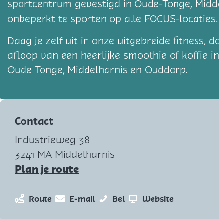
sportcentrum gevestigd in Oude-Tonge, Midde
onbeperkt te sporten op alle FOCUS-locaties
Daag je zelf uit in onze uitgebreide fitness,
afloop van een heerlijke smoothie of koffie i
Oude Tonge, Middelharnis en Ouddorp.
Contact
Industrieweg 38
3241 MA Middelharnis
n
Plan je route
a
a
n
n
F
v
Route
E-mail
Bel
Website
r
a
a
O
a