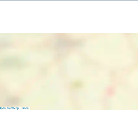
OpenStreetMap France