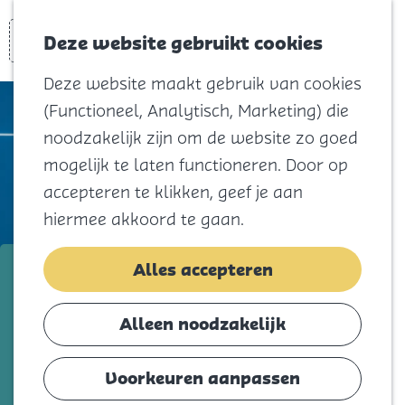
Voor kids
Zoeken
Kaart
Favorieten
Naar het
Deze website gebruikt cookies
Menu
strand
Deze website maakt gebruik van cookies
Natuur
(Functioneel, Analytisch, Marketing) die
Cultuur en
noodzakelijk zijn om de website zo goed
vermaak
mogelijk te laten functioneren. Door op
Winkelen
accepteren te klikken, geef je aan
Koningsdag
hiermee akkoord te gaan.
Blijf
Tafeltennisvereniging De Treffers
Alles accepteren
Eten
Slapen
Voeg toe als favorie
Voeg toe als favoriet
Alleen noodzakelijk
Contact
Voorkeuren aanpassen
Agenda
Sinds 1954 is De Treffers dé plek voor