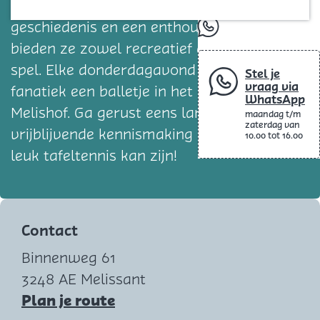
Blog
tafeltennisliefhebbers. Met een rijke
geschiedenis en een enthousiaste clubspirit
whatsapp
bieden ze zowel recreatief als competitief
spel. Elke donderdagavond slaan we
Stel je
vraag via
fanatiek een balletje in het dorpshuis
WhatsApp
Melishof. Ga gerust eens langs voor een
maandag t/m
zaterdag van
vrijblijvende kennismaking en ontdek hoe
10.00 tot 16.00
leuk tafeltennis kan zijn!
Contact
Binnenweg 61
3248 AE Melissant
n
Plan je route