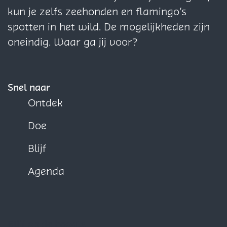
f
e
e
f
a
a
a
kun je zelfs zeehonden en flamingo’s
e
f
f
f
o
o
o
spotten in het wild. De mogelijkheden zijn
r
f
f
e
p
p
p
oneindig. Waar ga jij voor?
s
e
e
r
F
X
W
r
r
s
a
h
s
s
c
a
Snel naar
e
t
Ontdek
b
s
Doe
o
A
o
p
Blijf
k
p
Agenda
Blijf op de hoogte