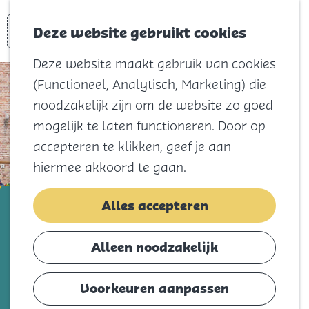
Voor kids
Zoeken
Kaart
Favorieten
Naar het
Deze website gebruikt cookies
Menu
strand
Deze website maakt gebruik van cookies
Natuur
(Functioneel, Analytisch, Marketing) die
Cultuur en
noodzakelijk zijn om de website zo goed
vermaak
mogelijk te laten functioneren. Door op
Winkelen
accepteren te klikken, geef je aan
Koningsdag
hiermee akkoord te gaan.
Blijf
La Duquesa
Alles accepteren
Eten
Slapen
Voeg toe als favorie
Voeg toe als favoriet
Alleen noodzakelijk
Contact
Voorkeuren aanpassen
Agenda
Dé shop-in-shop van Ouddorp aan zee. Hier