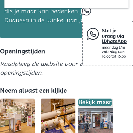
Blog
vind je al de sieraden, horloges en tassen
die je maar kan bedenken. Je vindt La
whatsapp
Duquesa in de winkel van Jorbeau!
Stel je
vraag via
WhatsApp
maandag t/m
Openingstijden
zaterdag van
10.00 tot 16.00
Raadpleeg de website voor actuele
openingstijden.
Neem alvast een kijkje
Bekijk meer