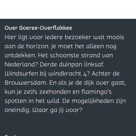
l
l
l
g
g
d
d
d
L
L
e
e
e
a
a
z
z
z
Over Goeree-Overflakkee
D
D
e
e
e
Hier ligt voor iedere bezoeker wat moois
u
u
p
p
p
aan de horizon. Je moet het alleen nog
q
q
a
a
a
ontdekken. Het schoonste strand van
u
u
g
g
g
Nederland? Derde duinpan linksaf.
e
e
i
i
i
Windsurfen bij windkracht 4? Achter de
s
s
n
n
n
Brouwersdam. En als je de dijk over gaat,
a
a
a
a
a
kun je zelfs zeehonden en flamingo’s
B
P
o
o
o
spotten in het wild. De mogelijkheden zijn
i
r
p
p
p
oneindig. Waar ga jij voor?
n
o
F
X
W
n
d
a
h
e
u