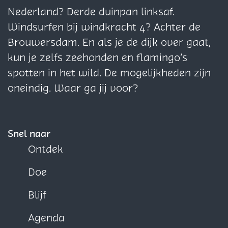
g
g
g
Nederland? Derde duinpan linksaf.
i
i
i
Windsurfen bij windkracht 4? Achter de
n
n
n
Brouwersdam. En als je de dijk over gaat,
a
a
a
kun je zelfs zeehonden en flamingo’s
o
o
o
spotten in het wild. De mogelijkheden zijn
p
p
p
oneindig. Waar ga jij voor?
F
X
W
a
h
c
a
Snel naar
e
t
Ontdek
b
s
Doe
o
A
o
p
Blijf
k
p
Agenda