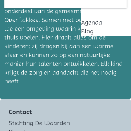
zich in het hechte dorp Achthuizen,
Contact
onderdeel van de gemeente Goeree-
Overflakkee. Samen met ouders creëren
Agenda
we een omgeving waarin kinderen zich
Blog
thuis voelen. Hier draait alles om de
kinderen; zij dragen bij aan een warme
sfeer en kunnen zo op een natuurlijke
manier hun talenten ontwikkelen. Elk kind
krijgt de zorg en aandacht die het nodig
heeft.
Contact
Stichting De Waarden