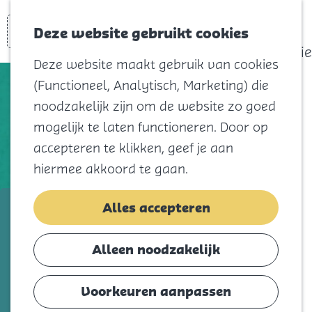
actief
Zoeken
Kaart
Favorieten
Watersport
Deze website gebruikt cookies
Menu
Eilandhistorie
Deze website maakt gebruik van cookies
Voor kids
(Functioneel, Analytisch, Marketing) die
Naar het
noodzakelijk zijn om de website zo goed
strand
mogelijk te laten functioneren. Door op
Natuur
accepteren te klikken, geef je aan
Cultuur en
hiermee akkoord te gaan.
vermaak
Winkelen
RKBS de Achtsprong
Alles accepteren
Koningsdag
Voeg toe als favorie
Voeg toe als favoriet
Alleen noodzakelijk
Blijf
Eten
Voorkeuren aanpassen
Basisschool RKBS de Achtsprong bevindt
Slapen