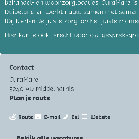
behandel- en woonzorglocaties. CuraMare is
Duiveland en werkt nauw samen met samen m
Wij bieden de juiste zorg, op het juiste momen
Hier kan je ook terecht voor o.a. gespreksg
Contact
CuraMare
3240 AD Middelharnis
n
Plan je route
a
a
n
n
C
v
Route
E-mail
Bel
Website
r
a
a
u
a
C
a
a
r
n
Bekijk alle vacatures