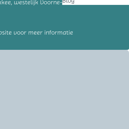
Blog
kkee, westelijk Voorne-Putten en Schouwen-
bsite voor meer informatie