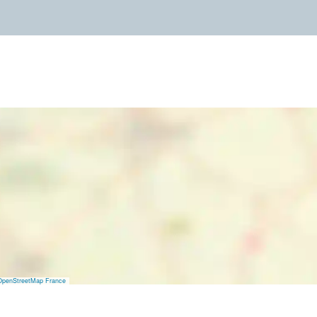
OpenStreetMap France