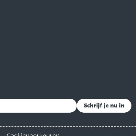
Schrijf je nu in
g
-
Cookievoorkeuren