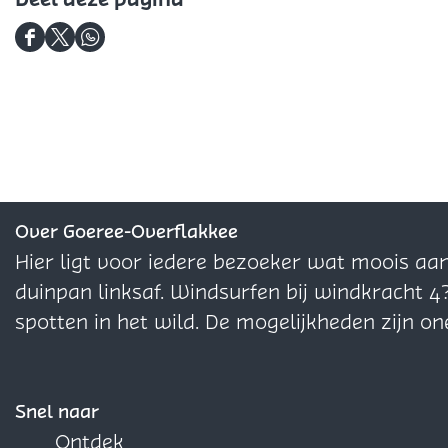
D
D
D
e
e
e
e
e
e
l
l
l
d
d
d
e
e
e
z
z
z
Over Goeree-Overflakkee
e
e
e
Hier ligt voor iedere bezoeker wat moois aa
p
p
p
duinpan linksaf. Windsurfen bij windkracht 4
a
a
a
spotten in het wild. De mogelijkheden zijn on
g
g
g
i
i
i
n
n
n
Snel naar
a
a
a
Ontdek