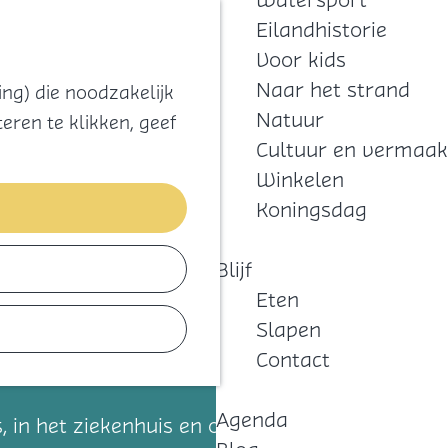
Watersport
Zoeken
Kaart
Favorieten
Eilandhistorie
Menu
Voor kids
Naar het strand
ng) die noodzakelijk
Natuur
eren te klikken, geef
Cultuur en vermaak
Winkelen
Koningsdag
Blijf
Eten
Slapen
Contact
Agenda
, in het ziekenhuis en op één van de