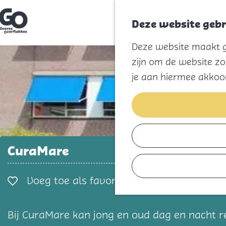
Deze website gebr
G
Deze website maakt ge
a
n
zijn om de website zo
a
a
je aan hiermee akkoo
r
d
e
h
o
m
e
p
CuraMare
a
g
e
Voeg toe als favorie
Voeg toe als favoriet
Bij CuraMare kan jong en oud dag en nacht re