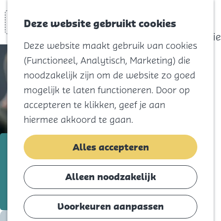
actief
Zoeken
Kaart
Favorieten
Watersport
Deze website gebruikt cookies
Menu
Eilandhistorie
Deze website maakt gebruik van cookies
Voor kids
(Functioneel, Analytisch, Marketing) die
Naar het
noodzakelijk zijn om de website zo goed
strand
mogelijk te laten functioneren. Door op
Natuur
accepteren te klikken, geef je aan
Cultuur en
hiermee akkoord te gaan.
vermaak
Winkelen
GGZ Praktijk Breukel
Alles accepteren
Koningsdag
Voeg toe als favorie
Voeg toe als favoriet
Alleen noodzakelijk
Blijf
Eten
Voorkeuren aanpassen
Slapen