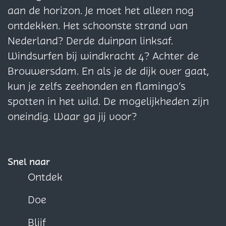
p
p
p
aan de horizon. Je moet het alleen nog
a
a
a
ontdekken. Het schoonste strand van
g
g
g
Nederland? Derde duinpan linksaf.
i
i
i
Windsurfen bij windkracht 4? Achter de
n
n
n
Brouwersdam. En als je de dijk over gaat,
a
a
a
kun je zelfs zeehonden en flamingo’s
o
o
o
spotten in het wild. De mogelijkheden zijn
p
p
p
oneindig. Waar ga jij voor?
F
X
W
a
h
c
a
Snel naar
e
t
Ontdek
b
s
Doe
o
A
o
p
Blijf