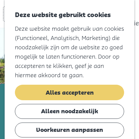
actief
Zoeken
Kaart
Favorieten
Watersport
Deze website gebruikt cookies
Menu
Eilandhistorie
Deze website maakt gebruik van cookies
Voor kids
(Functioneel, Analytisch, Marketing) die
Naar het
noodzakelijk zijn om de website zo goed
strand
mogelijk te laten functioneren. Door op
Natuur
accepteren te klikken, geef je aan
Cultuur en
hiermee akkoord te gaan.
vermaak
Winkelen
Grinwis Tuintotaal
Alles accepteren
Koningsdag
Voeg toe als favorie
Voeg toe als favoriet
Alleen noodzakelijk
Blijf
Eten
Voorkeuren aanpassen
Luieren in een hangmat of gezellig
Slapen