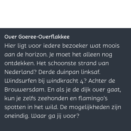
r
r
e
e
e
t
o
i
i
l
l
l
a
t
n
n
d
d
d
a
a
w
w
e
e
e
l
a
i
i
z
z
z
Over Goeree-Overflakkee
l
s
s
e
e
e
Hier ligt voor iedere bezoeker wat moois
T
T
p
p
p
aan de horizon. Je moet het alleen nog
u
u
a
a
a
ontdekken. Het schoonste strand van
i
i
g
g
g
Nederland? Derde duinpan linksaf.
n
n
i
i
i
Windsurfen bij windkracht 4? Achter de
T
T
n
n
n
Brouwersdam. En als je de dijk over gaat,
o
o
a
a
a
kun je zelfs zeehonden en flamingo’s
t
t
o
o
o
spotten in het wild. De mogelijkheden zijn
a
a
p
p
p
oneindig. Waar ga jij voor?
a
a
F
X
W