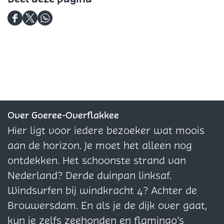
n
g
g
i
D
D
D
V
n
e
e
e
i
g
e
e
e
v
V
l
l
l
a
i
d
d
d
c
v
e
e
e
e
a
z
z
z
Over Goeree-Overflakkee
c
e
e
e
Hier ligt voor iedere bezoeker wat moois
e
p
p
p
aan de horizon. Je moet het alleen nog
a
a
a
ontdekken. Het schoonste strand van
g
g
g
Nederland? Derde duinpan linksaf.
i
i
i
Windsurfen bij windkracht 4? Achter de
n
n
n
Brouwersdam. En als je de dijk over gaat,
a
a
a
kun je zelfs zeehonden en flamingo’s