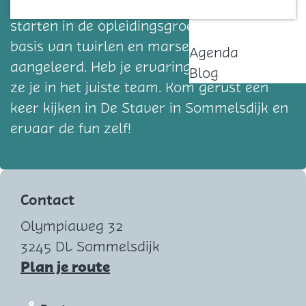
Twirlvereniging Vivace! Nieuwe leden
Contact
starten in de opleidingsgroep, waar de
basis van twirlen en marsen wordt
Agenda
aangeleerd. Heb je ervaring? Dan plaatsen
Blog
ze je in het juiste team. Kom gerust een
keer kijken in De Staver in Sommelsdijk en
ervaar de fun zelf!
Contact
Olympiaweg 32
3245 DL Sommelsdijk
n
Plan je route
a