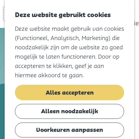
actief
Zoeken
Kaart
Favorieten
Watersport
Deze website gebruikt cookies
Menu
Eilandhistorie
Deze website maakt gebruik van cookies
Voor kids
(Functioneel, Analytisch, Marketing) die
Naar het
noodzakelijk zijn om de website zo goed
strand
mogelijk te laten functioneren. Door op
Natuur
accepteren te klikken, geef je aan
Cultuur en
hiermee akkoord te gaan.
vermaak
Winkelen
Twirl Vereniging Vivace
Alles accepteren
Koningsdag
Voeg toe als favorie
Voeg toe als favoriet
Alleen noodzakelijk
Blijf
Eten
Voorkeuren aanpassen
Iedereen vanaf 5 jaar is welkom bij
Slapen