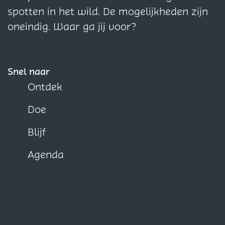
o
o
o
spotten in het wild. De mogelijkheden zijn
p
p
p
oneindig. Waar ga jij voor?
F
X
W
a
h
c
a
Snel naar
e
t
Ontdek
b
s
Doe
o
A
o
p
Blijf
k
p
Agenda
Blijf op de hoogte
Schrijf je nu in voor onze maandelijkse