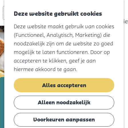
actief
Zoeken
Kaart
Favorieten
Watersport
Deze website gebruikt cookies
Menu
Eilandhistorie
Deze website maakt gebruik van cookies
Voor kids
(Functioneel, Analytisch, Marketing) die
Naar het
noodzakelijk zijn om de website zo goed
strand
mogelijk te laten functioneren. Door op
Natuur
accepteren te klikken, geef je aan
Cultuur en
hiermee akkoord te gaan.
vermaak
Winkelen
't Pakhuusje/Voedsel-Express
Alles accepteren
Koningsdag
Voeg toe als favorie
Voeg toe als favoriet
Alleen noodzakelijk
Blijf
Eten
Voorkeuren aanpassen
Hier vind je gratis spullen zoals kleding,
Slapen