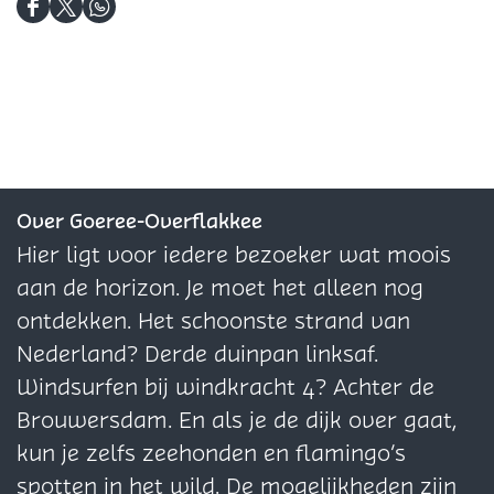
e
V
o
D
D
D
d
o
e
e
e
e
s
e
d
e
e
e
e
d
s
l
l
l
l
s
e
d
d
d
-
e
l
e
e
e
E
l
-
z
z
z
Over Goeree-Overflakkee
x
-
E
e
e
e
Hier ligt voor iedere bezoeker wat moois
p
E
x
p
p
p
aan de horizon. Je moet het alleen nog
r
x
p
a
a
a
ontdekken. Het schoonste strand van
e
p
r
g
g
g
Nederland? Derde duinpan linksaf.
s
r
e
i
i
i
Windsurfen bij windkracht 4? Achter de
s
e
s
n
n
n
Brouwersdam. En als je de dijk over gaat,
s
s
a
a
a
kun je zelfs zeehonden en flamingo’s
s
o
o
o
spotten in het wild. De mogelijkheden zijn