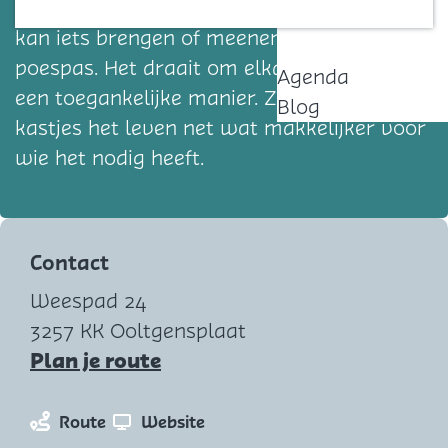
speelgoed of houdbare voeding. Iedereen
Contact
kan iets brengen of meenemen, zonder
poespas. Het draait om elkaar helpen op
Agenda
een toegankelijke manier. Zo maken deze
Blog
kastjes het leven net wat makkelijker voor
wie het nodig heeft.
Contact
Weespad 24
3257 KK Ooltgensplaat
n
Plan je route
a
a
n
v
Route
Website