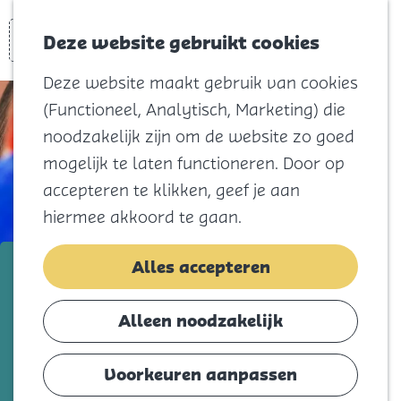
Voor kids
Zoeken
Kaart
Favorieten
Naar het
Deze website gebruikt cookies
Menu
strand
Deze website maakt gebruik van cookies
Natuur
(Functioneel, Analytisch, Marketing) die
Cultuur en
noodzakelijk zijn om de website zo goed
vermaak
mogelijk te laten functioneren. Door op
Winkelen
accepteren te klikken, geef je aan
Koningsdag
hiermee akkoord te gaan.
Blijf
BSO Zomerland
Alles accepteren
Eten
Slapen
Voeg toe als favorie
Voeg toe als favoriet
Alleen noodzakelijk
Contact
Voorkeuren aanpassen
Agenda
Bij deze BSO draait het om plezier,