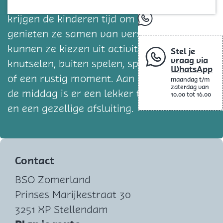
Blog
ontspanning en ontwikkeling. Na aankomst
krijgen de kinderen tijd om bij te komen en
whatsapp
genieten ze samen van vers fruit. Daarna
kunnen ze kiezen uit activiteiten zoals
Stel je
vraag via
knutselen, buiten spelen, sportieve spellen
WhatsApp
of een rustig moment. Aan het einde van
maandag t/m
zaterdag van
de middag is er een lekker tussendoortje
10.00 tot 16.00
en een gezellige afsluiting.
Contact
BSO Zomerland
Prinses Marijkestraat 30
3251 XP Stellendam