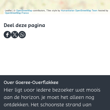
d
a
a
n
Z
n
n
d
o
Leaflet
|
©
OpenStreetMap
contributors, Tiles style by
Humanitarian OpenStreetMap Team
hosted by
OpenStreetMap France
d
d
m
e
Deel deze pagina
r
D
l
D
D
e
a
e
e
e
n
e
e
l
d
l
l
d
d
d
e
e
e
z
z
z
Over Goeree-Overflakkee
e
e
e
Hier ligt voor iedere bezoeker wat moois
p
p
p
aan de horizon. Je moet het alleen nog
a
a
a
ontdekken. Het schoonste strand van