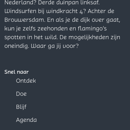
g
g
g
Nederland? Derde duinpan linksaf.
i
i
i
Windsurfen bij windkracht 4? Achter de
n
n
n
Brouwersdam. En als je de dijk over gaat,
a
a
a
kun je zelfs zeehonden en flamingo’s
o
o
o
spotten in het wild. De mogelijkheden zijn
p
p
p
oneindig. Waar ga jij voor?
F
X
W
a
h
c
a
Snel naar
e
t
Ontdek
b
s
Doe
o
A
o
p
Blijf
k
p
Agenda