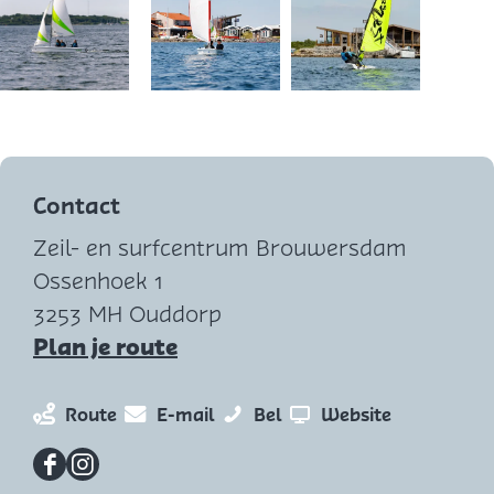
O
O
p
p
e
e
Contact
n
n
Zeil- en surfcentrum Brouwersdam
p
p
Ossenhoek 1
o
o
3253 MH Ouddorp
p
p
n
Plan je route
u
u
a
p
p
a
n
n
B
v
Route
E-mail
Bel
Website
m
m
r
a
a
r
a
e
e
B
a
a
o
n
F
I