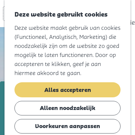
actief
Zoeken
Kaart
Favorieten
Watersport
Deze website gebruikt cookies
Menu
Eilandhistorie
Deze website maakt gebruik van cookies
Voor kids
(Functioneel, Analytisch, Marketing) die
Naar het
noodzakelijk zijn om de website zo goed
strand
mogelijk te laten functioneren. Door op
Natuur
accepteren te klikken, geef je aan
Cultuur en
hiermee akkoord te gaan.
vermaak
Winkelen
Brouwersdam Zeilschool
Alles accepteren
Koningsdag
Voeg toe als favorie
Voeg toe als favoriet
Alleen noodzakelijk
Blijf
Eten
Voorkeuren aanpassen
Gegarandeerd plezier, actie, ontspanning
Slapen