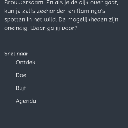
Z
Z
n
n
n
Brouwersdam. En als je de dijk over gaat,
e
e
a
a
a
kun je zelfs zeehonden en flamingo’s
i
i
o
o
o
spotten in het wild. De mogelijkheden zijn
l
l
p
p
p
oneindig. Waar ga jij voor?
s
s
F
X
W
c
c
a
h
h
h
c
a
Snel naar
o
o
e
t
Ontdek
o
o
b
s
Doe
l
l
o
A
o
p
Blijf
k
p
Agenda