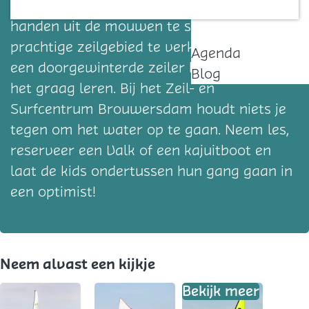
en teamwork! De wind daagt je uit om de
Contact
handen uit de mouwen te steken en het
prachtige zeilgebied te verkennen. Of je nu
Agenda
een doorgewinterde zeiler bent, of je wil
Blog
het graag leren. Bij het Zeil- en
Surfcentrum Brouwersdam houdt niets je
tegen om het water op te gaan. Neem les,
reserveer een Valk of een kajuitboot en
laat de kids ondertussen hun gang gaan in
een optimist!
Neem alvast een kijkje
Bekijk meer