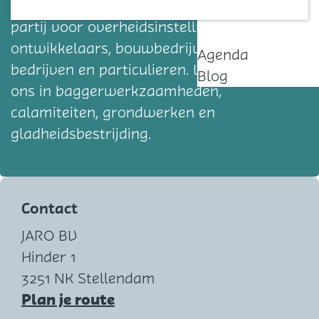
en kwaliteit maken ons een gewaardeerde
Contact
partij voor overheidsinstellingen,
ontwikkelaars, bouwbedrijven, industriële
Agenda
bedrijven en particulieren. Wij specialiseren
Blog
ons in baggerwerkzaamheden,
calamiteiten, grondwerken en
gladheidsbestrijding.
Contact
JARO BV
Hinder 1
3251 NK Stellendam
n
Plan je route