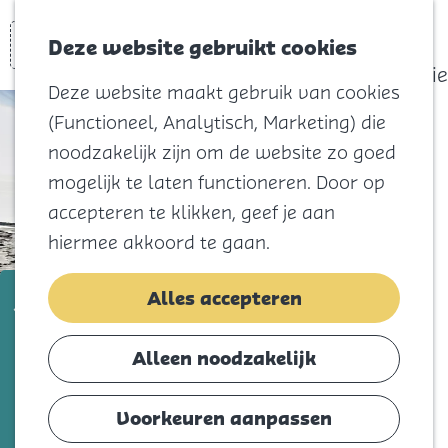
actief
Zoeken
Kaart
Favorieten
Watersport
Deze website gebruikt cookies
Menu
Eilandhistorie
Deze website maakt gebruik van cookies
Voor kids
(Functioneel, Analytisch, Marketing) die
Naar het
noodzakelijk zijn om de website zo goed
strand
mogelijk te laten functioneren. Door op
Natuur
accepteren te klikken, geef je aan
Cultuur en
hiermee akkoord te gaan.
vermaak
Winkelen
JARO BV
Alles accepteren
Koningsdag
Voeg toe als favorie
Voeg toe als favoriet
Alleen noodzakelijk
Blijf
Eten
Voorkeuren aanpassen
Deskundigheid, snelheid, klantgerichtheid
Slapen