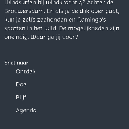
i
i
i
Windsurfen bij windkracht 4? Achter de
n
n
n
Brouwersdam. En als je de dijk over gaat,
a
a
a
kun je zelfs zeehonden en flamingo’s
o
o
o
spotten in het wild. De mogelijkheden zijn
p
p
p
oneindig. Waar ga jij voor?
F
X
W
a
h
c
a
Snel naar
e
t
Ontdek
b
s
Doe
o
A
o
p
Blijf
k
p
Agenda