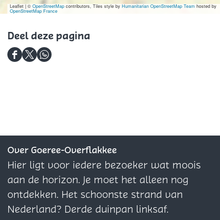
B
O
B
Leaflet
|
©
OpenStreetMap
contributors, Tiles style by
Humanitarian OpenStreetMap Team
hosted by
OpenStreetMap France
V
B
V
V
Deel deze pagina
D
D
D
e
e
e
e
e
e
l
l
l
d
d
d
e
e
e
z
z
z
Over Goeree-Overflakkee
e
e
e
Hier ligt voor iedere bezoeker wat moois
p
p
p
aan de horizon. Je moet het alleen nog
a
a
a
ontdekken. Het schoonste strand van
g
g
g
Nederland? Derde duinpan linksaf.