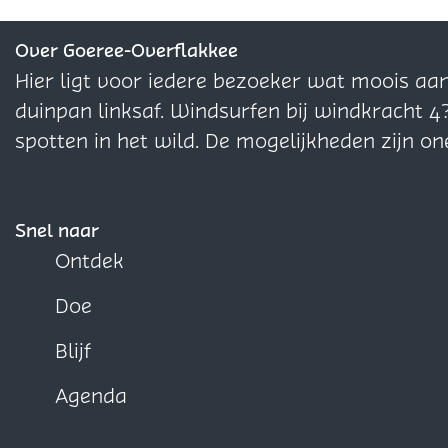
o
o
p
e
e
e
p
p
z
z
z
Over Goeree-Overflakkee
e
e
e
Hier ligt voor iedere bezoeker wat moois aa
p
p
p
duinpan linksaf. Windsurfen bij windkracht 4
a
a
a
spotten in het wild. De mogelijkheden zijn on
g
g
g
i
i
i
n
n
n
Snel naar
a
a
a
Ontdek
o
o
o
Doe
p
p
p
F
X
W
Blijf
a
h
Agenda
c
a
e
t