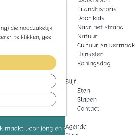
Watersport
Zoeken
Kaart
Favorieten
Eilandhistorie
Menu
Voor kids
Naar het strand
ng) die noodzakelijk
Natuur
eren te klikken, geef
Cultuur en vermaak
Winkelen
Koningsdag
Blijf
Eten
Slapen
Contact
Agenda
ijk maakt voor jong en oud door middel van