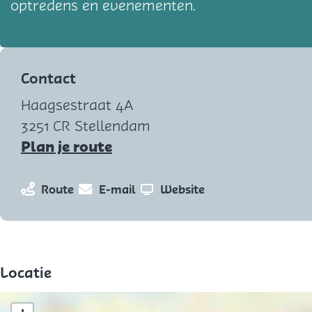
optredens en evenementen.
Contact
Haagsestraat 4A
3251 CR Stellendam
n
Plan je route
a
a
n
n
v
Route
E-mail
Website
r
a
a
a
F
a
a
n
a
r
r
F
n
F
F
a
Locatie
f
a
a
n