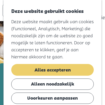
actief
Zoeken
Kaart
Favorieten
Watersport
Deze website gebruikt cookies
Menu
Eilandhistorie
Deze website maakt gebruik van cookies
Voor kids
(Functioneel, Analytisch, Marketing) die
Naar het
noodzakelijk zijn om de website zo goed
strand
mogelijk te laten functioneren. Door op
Natuur
accepteren te klikken, geef je aan
Cultuur en
hiermee akkoord te gaan.
vermaak
Winkelen
Buurtkast Ouddorp
Alles accepteren
Koningsdag
Voeg toe als favorie
Voeg toe als favoriet
Alleen noodzakelijk
Blijf
Eten
Voorkeuren aanpassen
Hier vind je gratis spullen zoals kleding,
Slapen