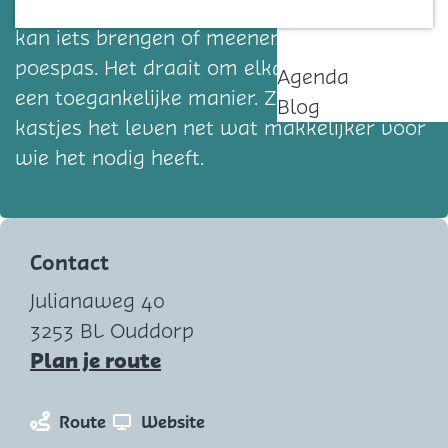
speelgoed of houdbare voeding. Iedereen
Contact
kan iets brengen of meenemen, zonder
poespas. Het draait om elkaar helpen op
Agenda
een toegankelijke manier. Zo maken deze
Blog
kastjes het leven net wat makkelijker voor
wie het nodig heeft.
Contact
Julianaweg 40
3253 BL Ouddorp
n
Plan je route
a
a
n
v
Route
Website