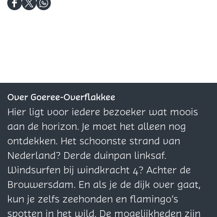
r
d
o
D
D
D
p
o
r
e
e
e
r
p
e
e
e
p
l
l
l
d
d
d
e
e
e
z
z
z
Over Goeree-Overflakkee
e
e
e
Hier ligt voor iedere bezoeker wat moois
p
p
p
aan de horizon. Je moet het alleen nog
a
a
a
ontdekken. Het schoonste strand van
g
g
g
Nederland? Derde duinpan linksaf.
i
i
i
Windsurfen bij windkracht 4? Achter de
n
n
n
Brouwersdam. En als je de dijk over gaat,
a
a
a
kun je zelfs zeehonden en flamingo’s
o
o
o
spotten in het wild. De mogelijkheden zijn