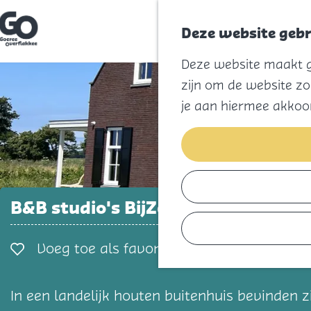
Deze website gebr
G
Deze website maakt ge
a
n
zijn om de website zo
a
a
je aan hiermee akkoo
r
d
e
h
o
m
e
p
B&B studio's BijZee
a
g
e
Voeg toe als favorie
Voeg toe als favoriet
In een landelijk houten buitenhuis bevinden zi