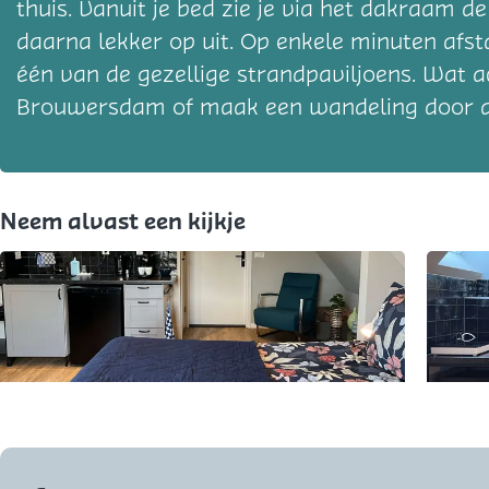
thuis. Vanuit je bed zie je via het dakraam d
daarna lekker op uit. Op enkele minuten afst
één van de gezellige strandpaviljoens. Wat a
Brouwersdam of maak een wandeling door d
Neem alvast een kijkje
O
O
p
p
e
e