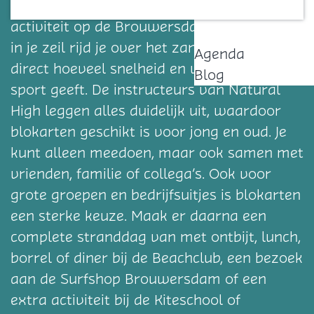
is een toegankelijke en spectaculaire
Contact
activiteit op de Brouwersdam. Met de wind
in je zeil rijd je over het zand en voel je
Agenda
direct hoeveel snelheid en vrijheid deze
Blog
sport geeft. De instructeurs van Natural
High leggen alles duidelijk uit, waardoor
blokarten geschikt is voor jong en oud. Je
kunt alleen meedoen, maar ook samen met
vrienden, familie of collega’s. Ook voor
grote groepen en bedrijfsuitjes is blokarten
een sterke keuze. Maak er daarna een
complete stranddag van met ontbijt, lunch,
borrel of diner bij de Beachclub, een bezoek
aan de Surfshop Brouwersdam of een
extra activiteit bij de Kiteschool of