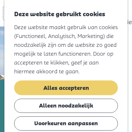
actief
Zoeken
Kaart
Favorieten
Watersport
Deze website gebruikt cookies
Menu
Eilandhistorie
Deze website maakt gebruik van cookies
Voor kids
(Functioneel, Analytisch, Marketing) die
Naar het
noodzakelijk zijn om de website zo goed
strand
mogelijk te laten functioneren. Door op
Natuur
accepteren te klikken, geef je aan
Cultuur en
hiermee akkoord te gaan.
vermaak
Winkelen
Natural High Blokarten
Alles accepteren
Koningsdag
Voeg toe als favorie
Voeg toe als favoriet
Alleen noodzakelijk
Blijf
Eten
Voorkeuren aanpassen
Blokarten, ook wel strandzeilen genoemd,
Slapen