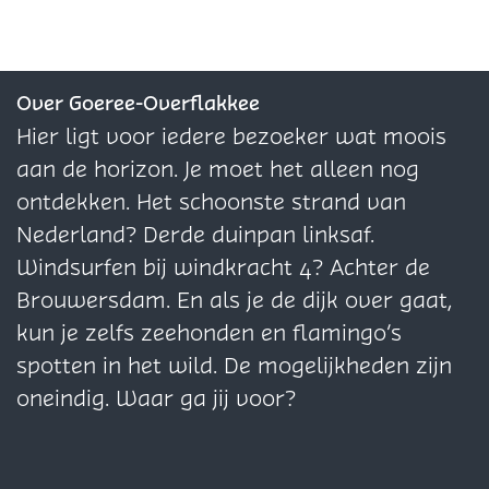
e
e
n
l
l
l
i
n
n
d
d
d
t
e
e
e
e
z
z
z
Over Goeree-Overflakkee
b
e
e
e
Hier ligt voor iedere bezoeker wat moois
u
p
p
p
aan de horizon. Je moet het alleen nog
g
a
a
a
ontdekken. Het schoonste strand van
g
g
g
g
Nederland? Derde duinpan linksaf.
y
i
i
i
Windsurfen bij windkracht 4? Achter de
e
n
n
n
Brouwersdam. En als je de dijk over gaat,
n
a
a
a
kun je zelfs zeehonden en flamingo’s
o
o
o
spotten in het wild. De mogelijkheden zijn
p
p
p
oneindig. Waar ga jij voor?
F
X
W
a
h