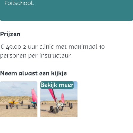
Foilschool.
Prijzen
€ 49,00 2 uur clinic met maximaal 10
personen per instructeur.
Neem alvast een kijkje
Bekijk meer
O