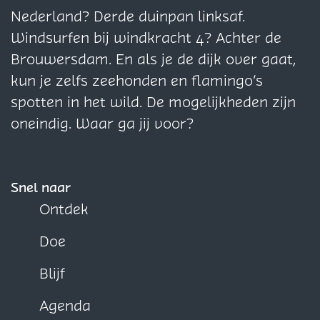
n
E
E
i
e
g
g
g
Nederland? Derde duinpan linksaf.
N
e
e
e
n
i
i
i
Windsurfen bij windkracht 4? Achter de
i
n
n
u
N
n
n
n
Brouwersdam. En als je de dijk over gaat,
e
N
N
w
i
a
a
a
kun je zelfs zeehonden en flamingo’s
u
i
i
B
e
o
o
o
spotten in het wild. De mogelijkheden zijn
w
e
e
e
u
p
p
p
oneindig. Waar ga jij voor?
B
u
u
g
w
F
X
W
e
w
w
i
B
a
h
g
B
B
n
e
c
a
Snel naar
i
e
e
g
e
t
Ontdek
n
g
g
i
b
s
i
i
n
Doe
o
A
n
n
o
p
Blijf
k
p
Agenda