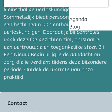
Welkom bij Een Nieuw Begin! Deze
Contact
kleinschalige verloskundigenpraktijk in
Sommelsdijk biedt persoonlijke zorg met
Agenda
een hecht team van enthousiaste
Blog
verloskundigen. Doordat je bij controles
vaak dezelfde gezichten ziet, ontstaat er
een vertrouwde en toegankelijke sfeer. Bij
Een Nieuw Begin krijg je de aandacht en
zorg die je verdient tijdens deze bijzondere
periode. Ontdek de warmte van onze
praktijk!
Contact