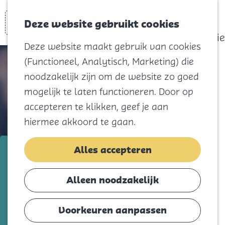
actief
Zoeken
Kaart
Favorieten
Watersport
Deze website gebruikt cookies
Menu
Eilandhistorie
Deze website maakt gebruik van cookies
Voor kids
(Functioneel, Analytisch, Marketing) die
Naar het
noodzakelijk zijn om de website zo goed
strand
mogelijk te laten functioneren. Door op
Natuur
accepteren te klikken, geef je aan
Cultuur en
hiermee akkoord te gaan.
vermaak
Winkelen
Verloskundigenpraktijk Een
Alles accepteren
Koningsdag
Nieuw Begin
Alleen noodzakelijk
Blijf
Voeg toe als favorie
Voeg toe als favoriet
Eten
Voorkeuren aanpassen
Slapen