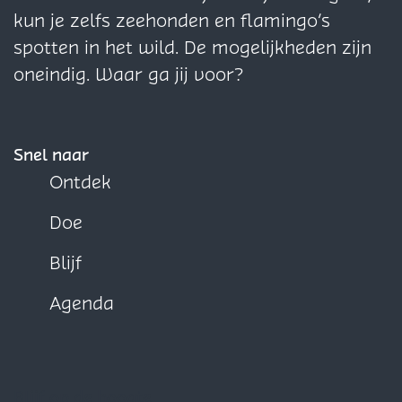
a
a
a
kun je zelfs zeehonden en flamingo’s
o
o
o
spotten in het wild. De mogelijkheden zijn
p
p
p
oneindig. Waar ga jij voor?
F
X
W
a
h
c
a
Snel naar
e
t
Ontdek
b
s
Doe
o
A
o
p
Blijf
k
p
Agenda
Blijf op de hoogte