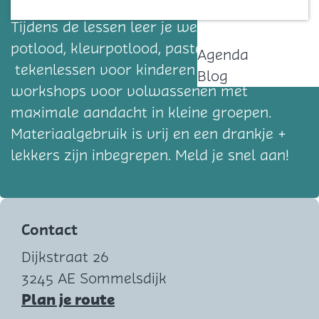
creatief, inspirerend en met passie gedeeld.
Contact
Tijdens de lessen leer je werken met
potlood, kleurpotlood, pastel enz.
Agenda
tekenlessen voor kinderen en creatieve
Blog
workshops voor volwassenen met
maximale aandacht in kleine groepen.
Materiaalgebruik is vrij en een drankje +
lekkers zijn inbegrepen. Meld je snel aan!
Contact
Dijkstraat 26
3245 AE Sommelsdijk
n
Plan je route