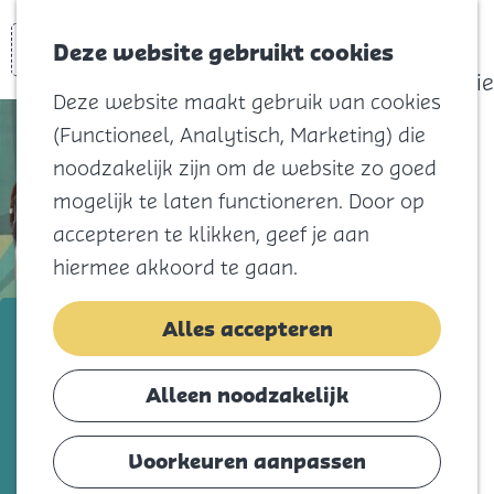
actief
Zoeken
Kaart
Favorieten
Watersport
Deze website gebruikt cookies
Menu
Eilandhistorie
Deze website maakt gebruik van cookies
Voor kids
(Functioneel, Analytisch, Marketing) die
Naar het
noodzakelijk zijn om de website zo goed
strand
mogelijk te laten functioneren. Door op
Natuur
accepteren te klikken, geef je aan
Cultuur en
hiermee akkoord te gaan.
vermaak
Winkelen
Ik Ben Deb
Alles accepteren
Koningsdag
Voeg toe als favorie
Voeg toe als favoriet
Alleen noodzakelijk
Blijf
Eten
Voorkeuren aanpassen
Ontdek de tekenlessen van Ik ben Deb:
Slapen