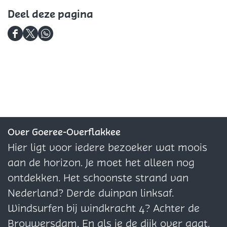
Deel deze pagina
D
D
D
e
e
e
e
e
e
l
l
l
d
d
d
e
e
e
z
z
z
Over Goeree-Overflakkee
e
e
e
Hier ligt voor iedere bezoeker wat moois
p
p
p
aan de horizon. Je moet het alleen nog
a
a
a
ontdekken. Het schoonste strand van
g
g
g
Nederland? Derde duinpan linksaf.
i
i
i
Windsurfen bij windkracht 4? Achter de
n
n
n
Brouwersdam. En als je de dijk over gaat,