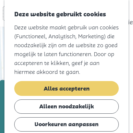
actief
Zoeken
Kaart
Favorieten
Watersport
Deze website gebruikt cookies
Menu
Eilandhistorie
Deze website maakt gebruik van cookies
Voor kids
(Functioneel, Analytisch, Marketing) die
Naar het
noodzakelijk zijn om de website zo goed
strand
mogelijk te laten functioneren. Door op
Natuur
accepteren te klikken, geef je aan
Cultuur en
hiermee akkoord te gaan.
vermaak
Winkelen
MedService
Alles accepteren
Koningsdag
Voeg toe als favorie
Voeg toe als favoriet
Alleen noodzakelijk
Blijf
Eten
Voorkeuren aanpassen
MedService is de specialist in professionele
Slapen