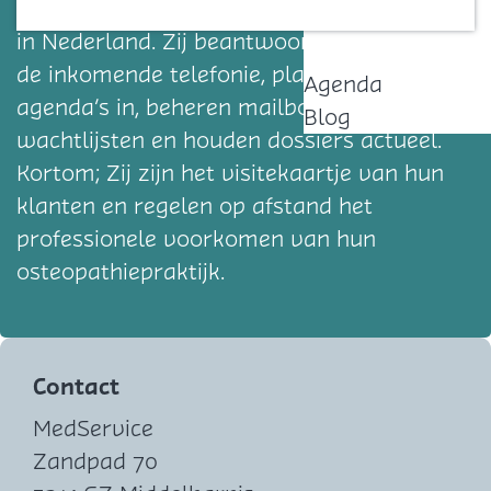
office support voor osteopathiepraktijken
Contact
in Nederland. Zij beantwoorden vakkundig
de inkomende telefonie, plannen complexe
Agenda
agenda’s in, beheren mailboxen en
Blog
wachtlijsten en houden dossiers actueel.
Kortom; Zij zijn het visitekaartje van hun
klanten en regelen op afstand het
professionele voorkomen van hun
osteopathiepraktijk.
Contact
MedService
Zandpad 70