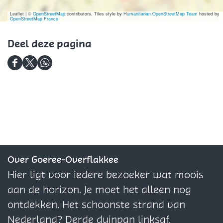
c
c
e
Leaflet
|
©
OpenStreetMap
e
contributors, Tiles style by
e
Humanitarian OpenStreetMap Team
hosted by
OpenStreetMap France
Deel deze pagina
D
D
D
e
e
e
e
e
e
l
l
l
d
d
d
e
e
e
z
z
z
Over Goeree-Overflakkee
e
e
e
Hier ligt voor iedere bezoeker wat moois
p
p
p
aan de horizon. Je moet het alleen nog
a
a
a
ontdekken. Het schoonste strand van
g
g
g
Nederland? Derde duinpan linksaf.