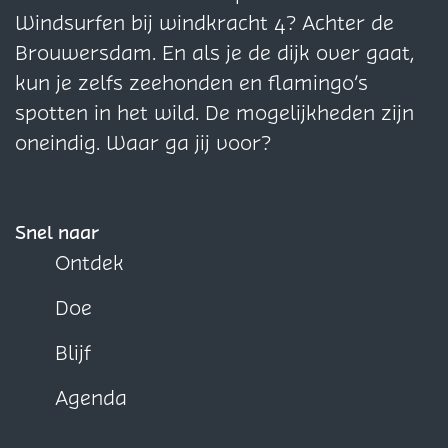
i
i
i
Windsurfen bij windkracht 4? Achter de
n
n
n
Brouwersdam. En als je de dijk over gaat,
a
a
a
kun je zelfs zeehonden en flamingo’s
o
o
o
spotten in het wild. De mogelijkheden zijn
p
p
p
oneindig. Waar ga jij voor?
F
X
W
a
h
c
a
Snel naar
e
t
Ontdek
b
s
Doe
o
A
o
p
Blijf
k
p
Agenda