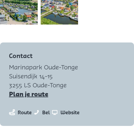
O
p
e
Contact
n
Marinapark Oude-Tonge
p
Suisendijk 14-15
o
3255 LS Oude-Tonge
p
n
Plan je route
u
a
p
a
n
M
v
Route
Bel
Website
m
r
a
a
a
e
M
a
r
n