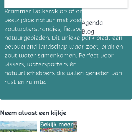
voor waterliefhebbers. Vaar direct de
Contact
Krammer Volkerak op of ontdek de
veelzijdige natuur met zoet- en
Agenda
zoutwaterstrandjes, fietspaden en
Blog
natuurgebieden. Dit unieke park biedt een
betoverend landschap waar zoet, brak en
zout water samenkomen. Perfect voor
vissers, watersporters én
natuurliefhebbers die willen genieten van
rust en ruimte.
Neem alvast een kijkje
Bekijk meer