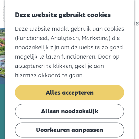
actief
Zoeken
Kaart
Favorieten
Watersport
Deze website gebruikt cookies
Menu
Eilandhistorie
Deze website maakt gebruik van cookies
Voor kids
(Functioneel, Analytisch, Marketing) die
Naar het
noodzakelijk zijn om de website zo goed
strand
mogelijk te laten functioneren. Door op
Natuur
accepteren te klikken, geef je aan
Cultuur en
hiermee akkoord te gaan.
vermaak
Winkelen
Marinapark Oude Tonge
Alles accepteren
Koningsdag
Voeg toe als favorie
Voeg toe als favoriet
Alleen noodzakelijk
Blijf
Eten
Voorkeuren aanpassen
Marinapark Oude-Tonge, is een paradijs
Slapen