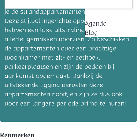
Op slechts 250 meter van het strand vind
Contact
je de strandappartementen van De Vrijheid.
Deze stijlvol ingerichte appartementen
Agenda
hebben een luxe uitstraling en zijn van
Blog
allerlei gemakken voorzien. Zo beschikken
de appartementen over een prachtige
woonkamer met zit- en eethoek,
parkeerplaatsen en zijn de bedden bij
aankomst opgemaakt. Dankzij de
uitstekende ligging vervelen deze
appartementen nooit, en zijn ze dus ook
voor een langere periode prima te huren!
Kenmerken