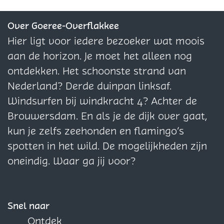
i
V
V
h
r
n
a
a
e
e
e
j
r
r
e
i
t
n
n
z
z
z
Over Goeree-Overflakkee
h
i
i
i
j
e
d
d
e
e
e
Hier ligt voor iedere bezoeker wat moois
e
j
j
d
h
n
a
a
p
p
p
aan de horizon. Je moet het alleen nog
i
h
h
e
d
p
p
a
a
a
ontdekken. Het schoonste strand van
d
e
e
i
e
p
p
g
g
g
Nederland? Derde duinpan linksaf.
i
i
d
V
a
a
i
i
i
Windsurfen bij windkracht 4? Achter de
d
d
r
r
r
n
n
n
Brouwersdam. En als je de dijk over gaat,
i
t
t
a
a
a
kun je zelfs zeehonden en flamingo’s
j
e
e
o
o
o
spotten in het wild. De mogelijkheden zijn
h
m
m
p
p
p
oneindig. Waar ga jij voor?
e
e
e
F
X
W
i
n
n
a
h
d
t
t
c
a
Snel naar
e
e
e
t
Ontdek