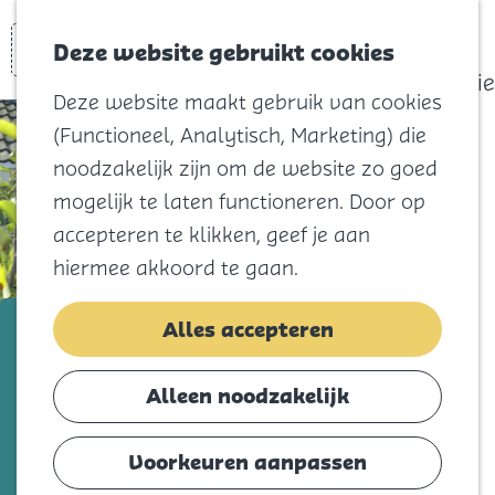
actief
Zoeken
Kaart
Favorieten
Watersport
Deze website gebruikt cookies
Menu
Eilandhistorie
Deze website maakt gebruik van cookies
Voor kids
(Functioneel, Analytisch, Marketing) die
Naar het
noodzakelijk zijn om de website zo goed
strand
mogelijk te laten functioneren. Door op
Natuur
accepteren te klikken, geef je aan
Cultuur en
hiermee akkoord te gaan.
vermaak
Winkelen
Strandappartementen de
Alles accepteren
Koningsdag
Vrijheid
Alleen noodzakelijk
Blijf
Voeg toe als favorie
Voeg toe als favoriet
Eten
Voorkeuren aanpassen
Slapen