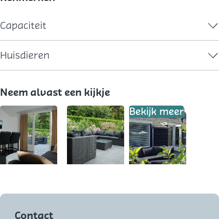
Capaciteit
Huisdieren
Neem alvast een kijkje
Bekijk meer
O
O
p
p
e
e
Contact