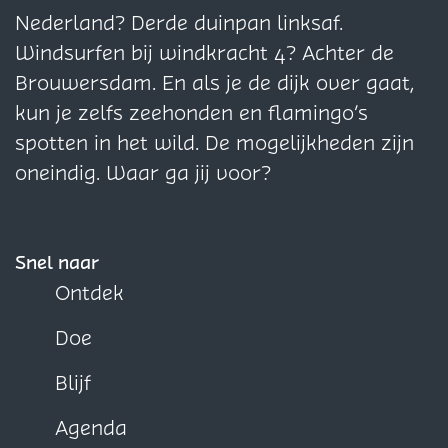
g
g
g
Nederland? Derde duinpan linksaf.
i
i
i
Windsurfen bij windkracht 4? Achter de
n
n
n
Brouwersdam. En als je de dijk over gaat,
a
a
a
kun je zelfs zeehonden en flamingo’s
o
o
o
spotten in het wild. De mogelijkheden zijn
p
p
p
oneindig. Waar ga jij voor?
F
X
W
a
h
c
a
Snel naar
e
t
Ontdek
b
s
Doe
o
A
o
p
Blijf
k
p
Agenda