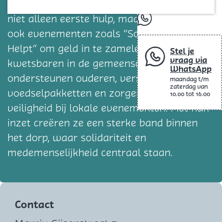
Blog
een baken van hoop. Vrijwilligers bieden
niet alleen eerste hulp, maar organiseren
whatsapp
ook evenementen zoals “Sommelsdijk
Helpt” om geld in te zamelen voor
Stel je
vraag via
kwetsbaren in de gemeenschap. Ze
WhatsApp
ondersteunen ouderen, verstrekken
maandag t/m
zaterdag van
voedselpakketten en zorgen voor
10.00 tot 16.00
veiligheid bij lokale evenementen. Met hun
inzet creëren ze een sterke band binnen
het dorp, waar solidariteit en
medemenselijkheid centraal staan.
Contact