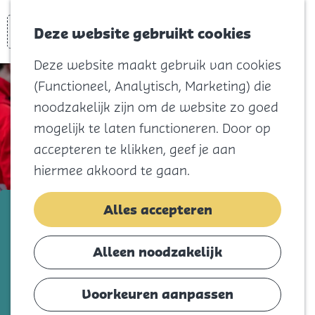
Voor kids
Zoeken
Kaart
Favorieten
Naar het
Deze website gebruikt cookies
Menu
strand
Deze website maakt gebruik van cookies
Natuur
(Functioneel, Analytisch, Marketing) die
Cultuur en
noodzakelijk zijn om de website zo goed
vermaak
mogelijk te laten functioneren. Door op
Winkelen
accepteren te klikken, geef je aan
Koningsdag
hiermee akkoord te gaan.
Blijf
Rode Kruis Sommelsdijk
Alles accepteren
Eten
Slapen
Voeg toe als favorie
Voeg toe als favoriet
Alleen noodzakelijk
Contact
Voorkeuren aanpassen
Agenda
In Sommelsdijk staat het Rode Kruis als