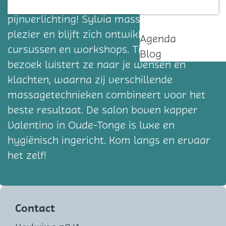
juiste adres voor ontspanning en
Contact
pijnverlichting! Sylvia masseert met veel
plezier en blijft zich ontwikkelen via
Agenda
cursussen en workshops. Tijdens je eerste
Blog
bezoek luistert ze naar je wensen en
klachten, waarna zij verschillende
massagetechnieken combineert voor het
beste resultaat. De salon boven kapper
Valentino in Oude-Tonge is luxe en
hygiënisch ingericht. Kom langs en ervaar
het zelf!
Contact