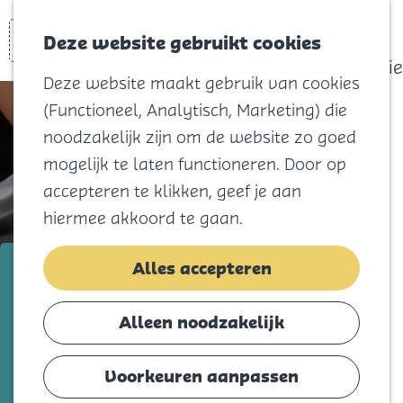
actief
Zoeken
Kaart
Favorieten
Watersport
Deze website gebruikt cookies
Menu
Eilandhistorie
Deze website maakt gebruik van cookies
Voor kids
(Functioneel, Analytisch, Marketing) die
Naar het
noodzakelijk zijn om de website zo goed
strand
mogelijk te laten functioneren. Door op
Natuur
accepteren te klikken, geef je aan
Cultuur en
hiermee akkoord te gaan.
vermaak
Winkelen
Belde Massagesalon
Alles accepteren
Koningsdag
Voeg toe als favorie
Voeg toe als favoriet
Alleen noodzakelijk
Blijf
Eten
Voorkeuren aanpassen
Bij Belde Massagesalon ben je aan het
Slapen