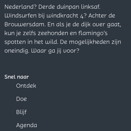
g
g
g
Nederland? Derde duinpan linksaf.
i
i
i
Windsurfen bij windkracht 4? Achter de
n
n
n
Brouwersdam. En als je de dijk over gaat,
a
a
a
kun je zelfs zeehonden en flamingo’s
o
o
o
spotten in het wild. De mogelijkheden zijn
p
p
p
oneindig. Waar ga jij voor?
F
X
W
a
h
c
a
Snel naar
e
t
Ontdek
b
s
Doe
o
A
o
p
Blijf
k
p
Agenda