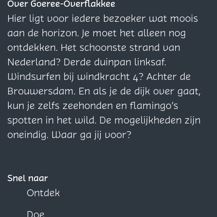
z
z
z
Over Goeree-Overflakkee
e
e
e
Hier ligt voor iedere bezoeker wat moois
p
p
p
aan de horizon. Je moet het alleen nog
a
a
a
ontdekken. Het schoonste strand van
g
g
g
Nederland? Derde duinpan linksaf.
i
i
i
Windsurfen bij windkracht 4? Achter de
n
n
n
Brouwersdam. En als je de dijk over gaat,
a
a
a
kun je zelfs zeehonden en flamingo’s
o
o
o
spotten in het wild. De mogelijkheden zijn
p
p
p
oneindig. Waar ga jij voor?
F
X
W
a
h
c
a
Snel naar
e
t
Ontdek
b
s
Doe