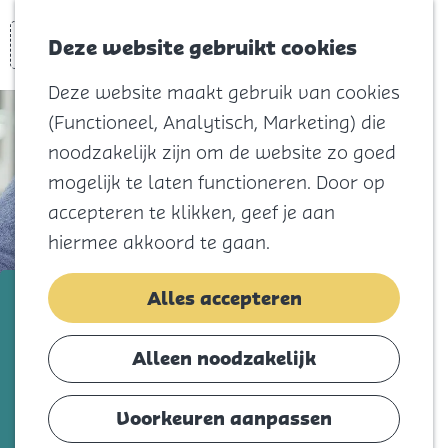
Voor kids
Zoeken
Kaart
Favorieten
Naar het
Deze website gebruikt cookies
Menu
strand
Deze website maakt gebruik van cookies
Natuur
(Functioneel, Analytisch, Marketing) die
Cultuur en
noodzakelijk zijn om de website zo goed
vermaak
mogelijk te laten functioneren. Door op
Winkelen
accepteren te klikken, geef je aan
Koningsdag
hiermee akkoord te gaan.
Blijf
Budi
Alles accepteren
Eten
Slapen
Voeg toe als favorie
Voeg toe als favoriet
Alleen noodzakelijk
Contact
Voorkeuren aanpassen
Agenda
Overall Equipment Effectiveness, dat is het