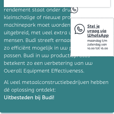
Blog
totale rendement van uw productielijn. Dit
rendement staat onder druk bij lastige,
whatsapp
kleinschalige of nieuwe producties; het
machinepark moet worden aangepast of
Stel je
vraag via
uitgebreid, met veel extra werk voor uw
WhatsApp
mensen. Budi streeft ernaar haar machines
maandag t/m
zaterdag van
zo efficiënt mogelijk in uw productielijn te
10.00 tot 16.00
passen. Budi in uw productieproces
betekent zo een verbetering van uw
Overall Equipment Effectiveness.
Al veel metaalconstructiebedrijven hebben
dé oplossing ontdekt:
Uitbesteden bij Budi!