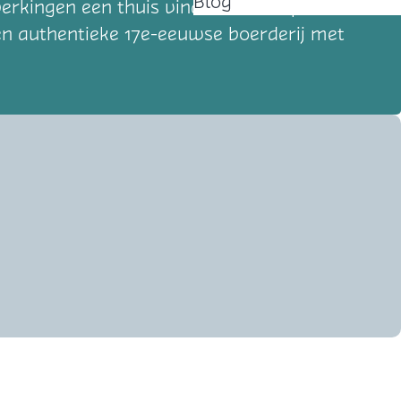
Blog
rkingen een thuis vinden. De aanpak richt
en authentieke 17e-eeuwse boerderij met