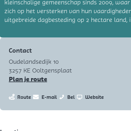
kleinschalige gemeenschap sinds 2009, waar
zich op het versterken van hun vaardighede
uitgebreide dagbesteding op 2 hectare land, 
Contact
Oudelandsedijk 10
3257 KE Ooltgensplaat
n
Plan je route
a
a
n
n
W
v
Route
E-mail
Bel
Website
r
a
a
o
a
W
a
a
o
n
o
r
r
n
W