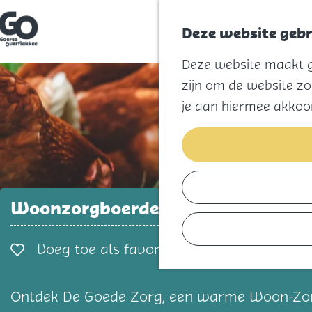
Deze website gebr
G
Deze website maakt ge
a
n
zijn om de website zo
a
a
je aan hiermee akkoo
r
d
e
h
o
m
e
p
Woonzorgboerderij De Goede Zorg
a
g
e
Voeg toe als favorie
Voeg toe als favoriet
Ontdek De Goede Zorg, een warme Woon-Zorgb