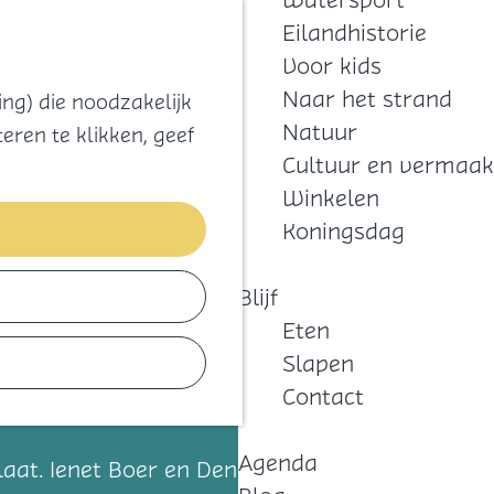
Watersport
Zoeken
Kaart
Favorieten
Eilandhistorie
Menu
Voor kids
Naar het strand
ng) die noodzakelijk
Natuur
eren te klikken, geef
Cultuur en vermaak
Winkelen
Koningsdag
Blijf
Eten
Slapen
Contact
Agenda
at. Ienet Boer en Dennis Graute leiden deze