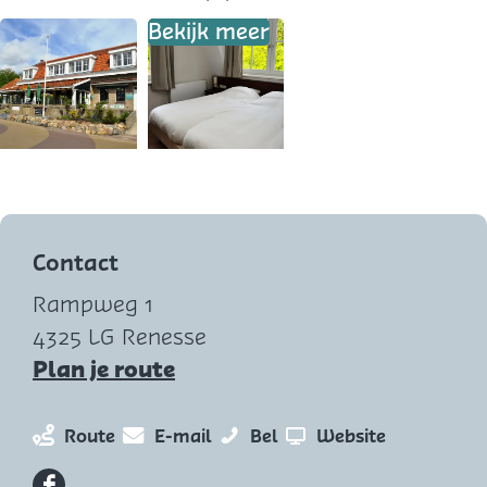
Bekijk meer
O
p
e
Contact
n
Rampweg 1
p
4325 LG Renesse
o
n
Plan je route
p
a
u
a
n
n
P
v
Route
E-mail
Bel
Website
p
r
a
a
e
a
m