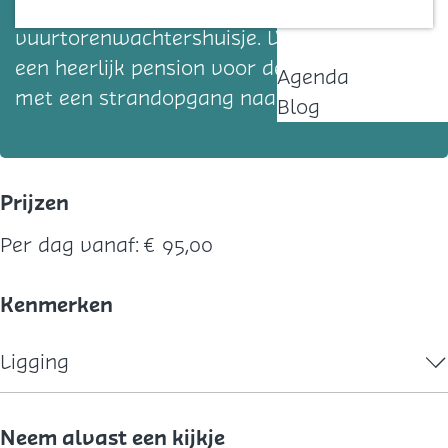
duinen dienst gedaan als
Contact
vuurtorenwachtershuisje. Vandaag de dag
een heerlijk pension voor de zeeliefhebber
Agenda
met een strandopgang naast de deur.
Blog
Prijzen
Per dag vanaf:
€ 95,00
Kenmerken
Ligging
Neem alvast een kijkje