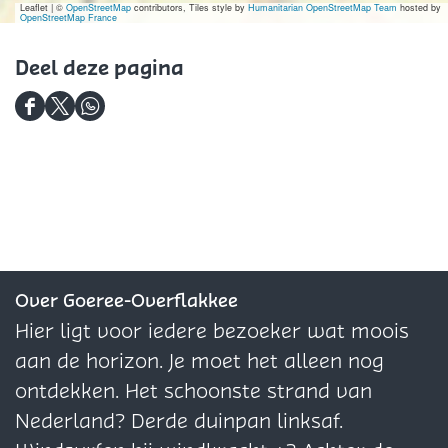
e
t
t
Z
Leaflet
|
©
OpenStreetMap
contributors, Tiles style by
Humanitarian OpenStreetMap Team
hosted by
OpenStreetMap France
l
e
e
r
d
u
Deel deze pagina
e
s
i
t
r
n
D
D
D
u
g
e
e
e
s
P
e
e
e
t
e
l
l
l
n
d
d
d
s
e
e
e
i
z
z
z
Over Goeree-Overflakkee
o
e
e
e
Hier ligt voor iedere bezoeker wat moois
n
p
p
p
aan de horizon. Je moet het alleen nog
Z
a
a
a
ontdekken. Het schoonste strand van
e
g
g
g
Nederland? Derde duinpan linksaf.
e