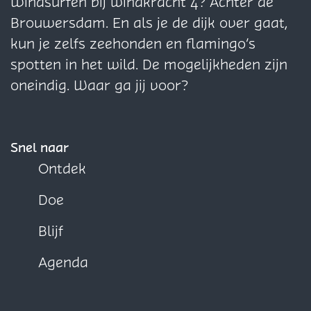
i
i
i
Windsurfen bij windkracht 4? Achter de
r
n
n
n
Brouwersdam. En als je de dijk over gaat,
u
a
a
a
kun je zelfs zeehonden en flamingo’s
s
o
o
o
spotten in het wild. De mogelijkheden zijn
t
p
p
p
oneindig. Waar ga jij voor?
v
F
X
W
o
a
h
o
c
a
Snel naar
r
e
t
Ontdek
k
b
s
Doe
a
o
A
n
o
p
Blijf
t
k
p
Agenda