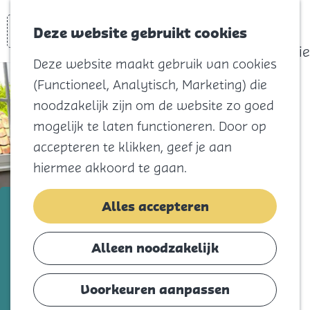
actief
Zoeken
Kaart
Favorieten
Watersport
Deze website gebruikt cookies
Menu
Eilandhistorie
Deze website maakt gebruik van cookies
Voor kids
(Functioneel, Analytisch, Marketing) die
Naar het
noodzakelijk zijn om de website zo goed
strand
mogelijk te laten functioneren. Door op
Natuur
accepteren te klikken, geef je aan
Cultuur en
hiermee akkoord te gaan.
vermaak
Winkelen
Pension Zeerust
Alles accepteren
Koningsdag
Voeg toe als favorie
Voeg toe als favoriet
Alleen noodzakelijk
Blijf
Eten
Voorkeuren aanpassen
Tot 1916 heeft het huisje midden in de
Slapen