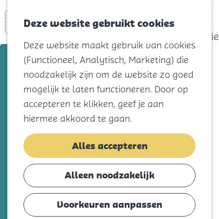
actief
Zoeken
Kaart
Favorieten
Watersport
Deze website gebruikt cookies
Menu
Eilandhistorie
Deze website maakt gebruik van cookies
Voor kids
Kunstwerk ‘de Nooddijk’
(Functioneel, Analytisch, Marketing) die
Naar het
noodzakelijk zijn om de website zo goed
strand
Voeg toe als favorie
Voeg toe als favoriet
mogelijk te laten functioneren. Door op
Natuur
accepteren te klikken, geef je aan
Cultuur en
hiermee akkoord te gaan.
Kunstwerk gemaakt door Jaap Reedijk, in
vermaak
de vorm van een stukje nooddijk. Het
Winkelen
Alles accepteren
staat symbool voor de onverzettelijkheid
Koningsdag
en saamhorigheid van de eilandbewoners
Alleen noodzakelijk
in hun strijd tegen het water en de Duitse
Blijf
bezetter. Het staat op exact dezelfde
Eten
Voorkeuren aanpassen
locatie, als waar in februari 1944 de
Slapen