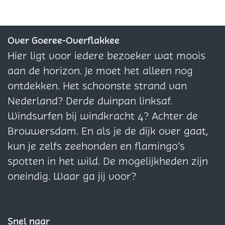
j
d
d
d
d
k
i
e
e
e
’
j
z
z
z
Over Goeree-Overflakkee
k
e
e
e
Hier ligt voor iedere bezoeker wat moois
’
p
p
p
aan de horizon. Je moet het alleen nog
a
a
a
ontdekken. Het schoonste strand van
g
g
g
Nederland? Derde duinpan linksaf.
i
i
i
Windsurfen bij windkracht 4? Achter de
n
n
n
Brouwersdam. En als je de dijk over gaat,
a
a
a
kun je zelfs zeehonden en flamingo’s
o
o
o
spotten in het wild. De mogelijkheden zijn
p
p
p
oneindig. Waar ga jij voor?
F
X
W
a
h
c
a
Snel naar