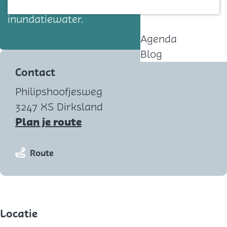
nooddijk het dorp beschermde tegen het
Contact
inundatiewater.
Agenda
Blog
Contact
Philipshoofjesweg
3247 XS Dirksland
n
Plan je route
a
a
n
Route
r
a
K
a
u
r
n
K
Locatie