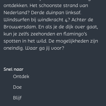
a
a
a
ontdekken. Het schoonste strand van
g
g
g
Nederland? Derde duinpan linksaf.
i
i
i
Windsurfen bij windkracht 4? Achter de
n
n
n
Brouwersdam. En als je de dijk over gaat,
a
a
a
kun je zelfs zeehonden en flamingo’s
o
o
o
spotten in het wild. De mogelijkheden zijn
p
p
p
oneindig. Waar ga jij voor?
F
X
W
a
h
c
a
Snel naar
e
t
Ontdek
b
s
Doe
o
A
o
p
Blijf
k
p