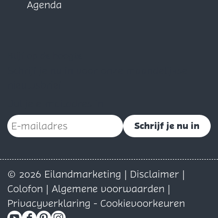
Agenda
Blijf op de hoogte
Schrijf je nu in voor onze maandelijkse
nieuwsbrief
Vul je e-mailadres in
Schrijf je nu in
© 2026 Eilandmarketing |
Disclaimer
|
Colofon
|
Algemene voorwaarden
|
Privacyverklaring
-
Cookievoorkeuren