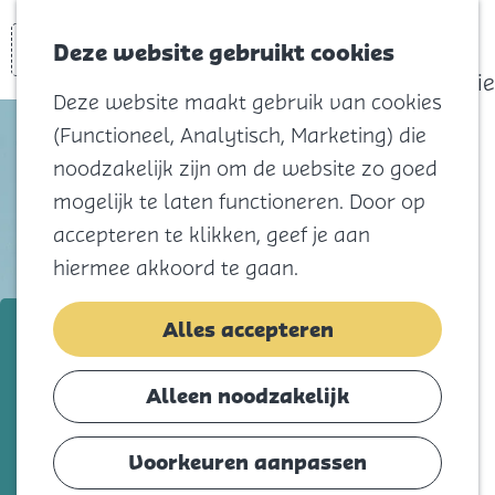
actief
Zoeken
Kaart
Favorieten
Watersport
Deze website gebruikt cookies
Menu
Eilandhistorie
Deze website maakt gebruik van cookies
Voor kids
(Functioneel, Analytisch, Marketing) die
Naar het
noodzakelijk zijn om de website zo goed
strand
mogelijk te laten functioneren. Door op
Natuur
accepteren te klikken, geef je aan
Cultuur en
hiermee akkoord te gaan.
vermaak
Winkelen
Mondzorg Dogterom
Alles accepteren
Koningsdag
Voeg toe als favorie
Voeg toe als favoriet
Alleen noodzakelijk
Blijf
Eten
Voorkeuren aanpassen
Bij Mondzorg Dogterom staat
Slapen