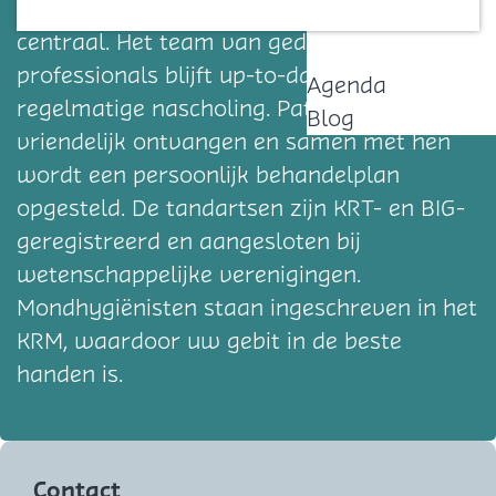
hoogwaardige tandheelkundige zorg
Contact
centraal. Het team van gediplomeerde
professionals blijft up-to-date door
Agenda
regelmatige nascholing. Patiënten worden
Blog
vriendelijk ontvangen en samen met hen
wordt een persoonlijk behandelplan
opgesteld. De tandartsen zijn KRT- en BIG-
geregistreerd en aangesloten bij
wetenschappelijke verenigingen.
Mondhygiënisten staan ingeschreven in het
KRM, waardoor uw gebit in de beste
handen is.
Contact