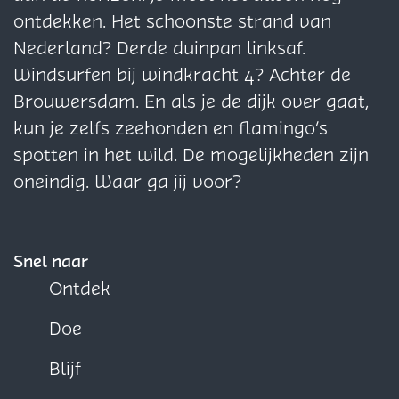
o
n
n
p
K
r
a
a
a
ontdekken. Het schoonste strand van
p
K
K
e
o
i
g
g
g
Nederland? Derde duinpan linksaf.
p
o
o
n
p
j
i
i
i
Windsurfen bij windkracht 4? Achter de
e
p
p
p
f
n
n
n
Brouwersdam. En als je de dijk over gaat,
n
p
p
e
V
a
a
a
kun je zelfs zeehonden en flamingo’s
e
e
n
a
o
o
o
spotten in het wild. De mogelijkheden zijn
n
n
n
p
p
p
oneindig. Waar ga jij voor?
K
F
X
W
o
a
h
p
c
a
Snel naar
p
e
t
Ontdek
e
b
s
n
Doe
o
A
o
p
Blijf
k
p