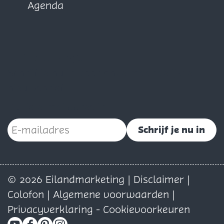
Agenda
Blijf op de hoogte
Schrijf je nu in voor onze maandelijkse
nieuwsbrief
Vul je e-mailadres in
Schrijf je nu in
© 2026 Eilandmarketing |
Disclaimer
|
Colofon
|
Algemene voorwaarden
|
Privacyverklaring
-
Cookievoorkeuren