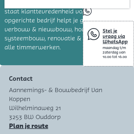
Blog
Bij Aannemings- & Bouwbedrijf Van Koppen
staat klanttevredenheid voorop. Het in 1875
whatsapp
opgerichte bedrijf helpt je graag met
verbouw & nieuwbouw, houtskelt- &
Stel je
vraag via
systeembouw, renovatie & restauratie en
WhatsApp
alle timmerwerken.
maandag t/m
zaterdag van
10.00 tot 16.00
Contact
Aannemings- & Bouwbedrijf Van
Koppen
Wilhelminaweg 21
3253 BW Ouddorp
n
Plan je route