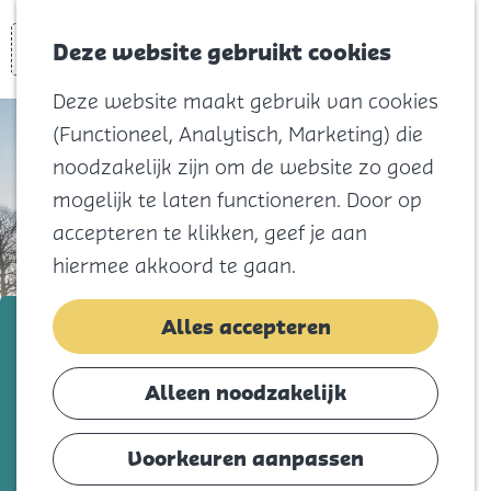
Voor kids
Zoeken
Kaart
Favorieten
Naar het
Deze website gebruikt cookies
Menu
strand
Deze website maakt gebruik van cookies
Natuur
(Functioneel, Analytisch, Marketing) die
Cultuur en
noodzakelijk zijn om de website zo goed
vermaak
mogelijk te laten functioneren. Door op
Winkelen
accepteren te klikken, geef je aan
Koningsdag
hiermee akkoord te gaan.
Blijf
Aannemings- & Bouwbedrijf Van
Alles accepteren
Eten
Koppen
Slapen
Alleen noodzakelijk
Contact
Voeg toe als favorie
Voeg toe als favoriet
Voorkeuren aanpassen
Agenda