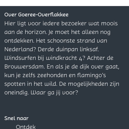
l
e
e
e
l
z
z
z
Over Goeree-Overflakkee
e
e
e
e
Hier ligt voor iedere bezoeker wat moois
S
p
p
p
aan de horizon. Je moet het alleen nog
o
a
a
a
ontdekken. Het schoonste strand van
l
g
g
g
Nederland? Derde duinpan linksaf.
a
i
i
i
Windsurfen bij windkracht 4? Achter de
r
n
n
n
Brouwersdam. En als je de dijk over gaat,
B
a
a
a
kun je zelfs zeehonden en flamingo’s
V
o
o
o
spotten in het wild. De mogelijkheden zijn
2
p
p
p
oneindig. Waar ga jij voor?
F
X
W
a
h
c
a
Snel naar
e
t
Ontdek