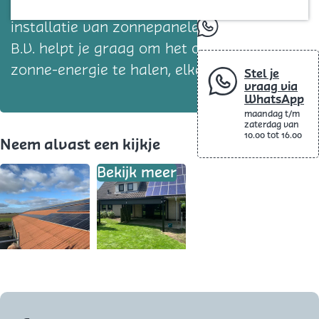
Blog
het nu gaat om advies, de aanschaf of de
installatie van zonnepanelen. Bolle Solar
whatsapp
B.V. helpt je graag om het optimale uit
zonne-energie te halen, elke dag weer.
Stel je
vraag via
WhatsApp
maandag t/m
zaterdag van
10.00 tot 16.00
Neem alvast een kijkje
Bekijk meer
O
p
e