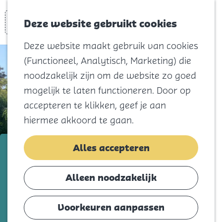
Voor kids
Zoeken
Kaart
Favorieten
Naar het
Deze website gebruikt cookies
Menu
strand
Deze website maakt gebruik van cookies
Natuur
(Functioneel, Analytisch, Marketing) die
Cultuur en
noodzakelijk zijn om de website zo goed
vermaak
mogelijk te laten functioneren. Door op
Winkelen
accepteren te klikken, geef je aan
Koningsdag
hiermee akkoord te gaan.
Blijf
Bolle Solar B.V.
Alles accepteren
Eten
Slapen
Voeg toe als favorie
Voeg toe als favoriet
Alleen noodzakelijk
Contact
Voorkeuren aanpassen
Agenda
Zon is energie. Onuitputtelijk en gratis. Of